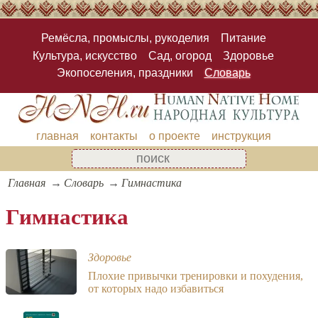
Ремёсла, промыслы, рукоделия
Питание
Культура, искусство
Сад, огород
Здоровье
Экопоселения, праздники
Словарь
главная
контакты
о проекте
инструкция
Главная
Словарь
Гимнастика
Гимнастика
Здоровье
Плохие привычки тренировки и похудения,
от которых надо избавиться