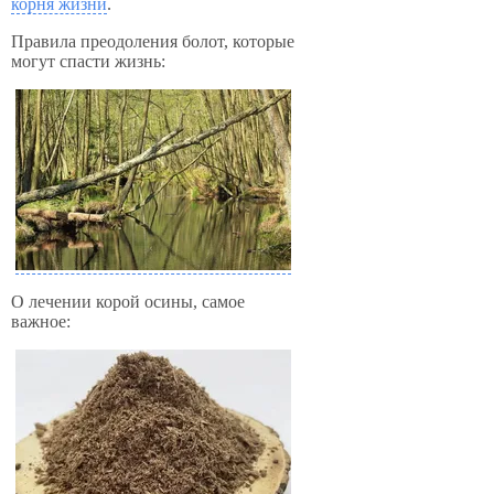
корня жизни
.
Правила преодоления болот, которые
могут спасти жизнь:
О лечении корой осины, самое
важное: