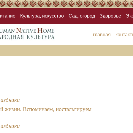
итание
Культура, искусство
Сад, огород
Здоровье
Эк
главная
контакт
раздники
й жизни. Вспоминаем, ностальгируем
раздники