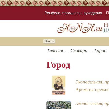
Ремёсла, промыслы, рукоделия
П
Войти
Главная
Словарь
Город
Город
Экопоселения, п
Ароматы прежне
Экопоселения, п