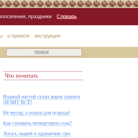
опоселения, праздники
Словарь
ы
о проекте
инструкция
Что почитать
Водный настой сухих корок граната
ЛЕЧИТ ВСЁ!
Не мусор, а польза для огорода!
Как готовить четверговую соль?
Лопух, пырей и одуванчик: три