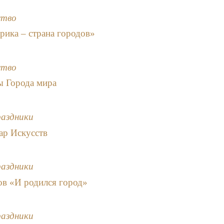
ство
рика – страна городов»
ство
ы Города мира
раздники
ар Искусств
раздники
ов «И родился город»
раздники