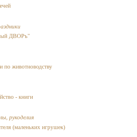
ечей
раздники
еный ДВОРъ"
и по животноводству
йство - книги
лы, рукоделия
теля (маленьких игрушек)