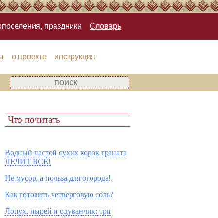
опоселения, праздники
Словарь
ы
о проекте
инструкция
Что почитать
Водный настой сухих корок граната
ЛЕЧИТ ВСЁ!
Не мусор, а польза для огорода!
Как готовить четверговую соль?
Лопух, пырей и одуванчик: три