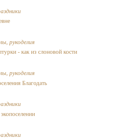
раздники
евне
лы, рукоделия
турки - как из слоновой кости
лы, рукоделия
селения Благодать
раздники
в экопоселении
раздники