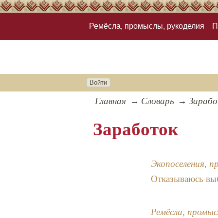
Ремёсла, промыслы, рукоделия
П
Войти
Главная
Словарь
Зараб
Заработок
Экопоселения, п
Отказываюсь выб
Ремёсла, промыс