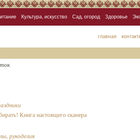
итание
Культура, искусство
Сад, огород
Здоровье
Эк
главная
контакт
оток
раздники
ирать! Книга настоящего сканера
лы, рукоделия