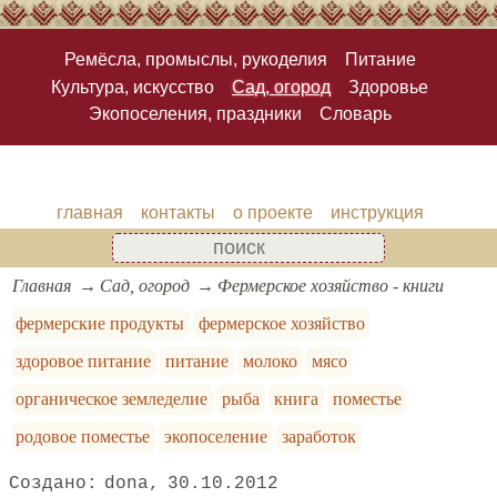
Ремёсла, промыслы, рукоделия
Питание
Культура, искусство
Сад, огород
Здоровье
Экопоселения, праздники
Словарь
главная
контакты
о проекте
инструкция
Главная
Сад, огород
Фермерское хозяйство - книги
фермерские продукты
фермерское хозяйство
здоровое питание
питание
молоко
мясо
органическое земледелие
рыба
книга
поместье
родовое поместье
экопоселение
заработок
dona
30.10.2012