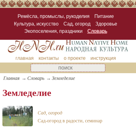
Ремёсла, промыслы, рукоделия
Питание
Культура, искусство
Сад, огород
Здоровье
Экопоселения, праздники
Словарь
главная
контакты
о проекте
инструкция
Главная
Словарь
Земледелие
Земледелие
Сад, огород
Сад-огород в радости, семинар