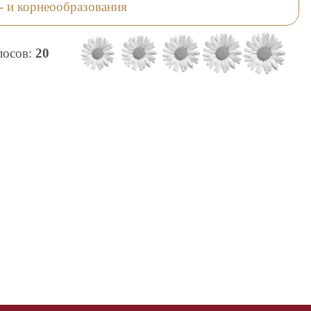
- и корнеообразования
олосов:
20