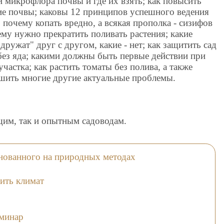
и микрофлора почвы и где их взять; как повысить
е почвы; каковы 12 принципов успешного ведения
; почему копать вредно, а всякая прополка - сизифов
ему нужно прекратить поливать растения; какие
"дружат" друг с другом, какие - нет; как защитить сад
без яда; какими должны быть первые действии при
участка; как растить томаты без полива, а также
шить многие другие актуальные проблемы.
щим, так и опытным садоводам.
снованного на природных методах
ить климат
еминар