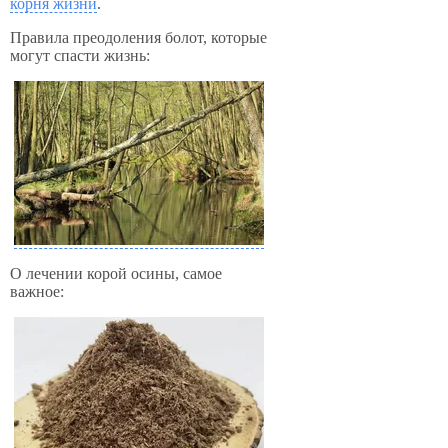
корня жизни
.
Правила преодоления болот, которые
могут спасти жизнь:
О лечении корой осины, самое
важное: