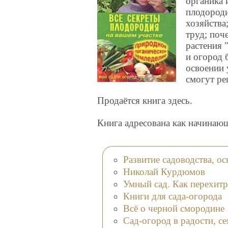
органика 
плодороди
хозяйства
труд; поч
растения 
и огород 
освоении 
смогут ре
Продаётся книга здесь.
Книга адресована как начинаю
Развитие садоводства, о
Николай Курдюмов
Умный сад. Как перехитр
Книги для сада-огорода
Всё о черной смородине
Сад-огород в радости, с