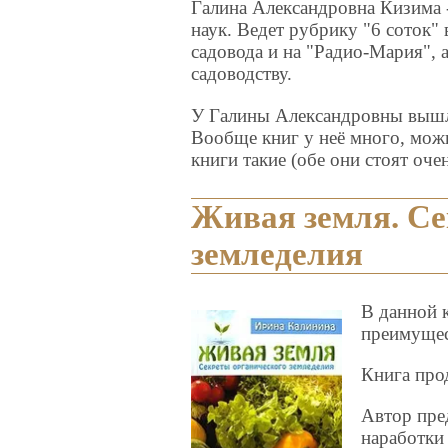
Галина Александровна Кизима -
наук. Ведет рубрику "6 соток" 
садовода и на "Радио-Мария", 
садоводству.
У Галины Александровны вышло
Вообще книг у неё много, мож
книги такие (обе они стоят оче
Живая земля. Се
земледелия
В данной 
преимущес
Книга прод
Автор пре
наработки