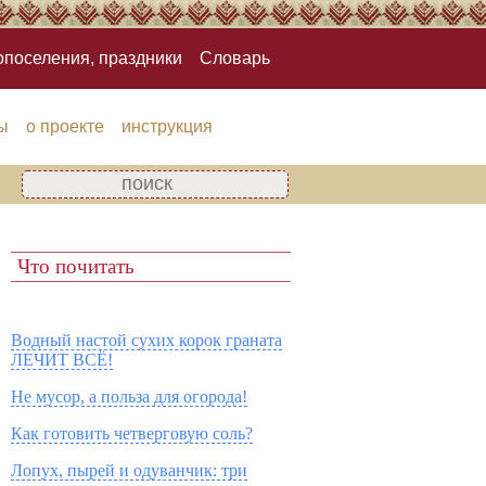
опоселения, праздники
Словарь
ы
о проекте
инструкция
Что почитать
Водный настой сухих корок граната
ЛЕЧИТ ВСЁ!
Не мусор, а польза для огорода!
Как готовить четверговую соль?
Лопух, пырей и одуванчик: три