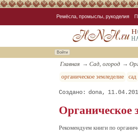
Ремёсла, промыслы, рукоделия
П
Войти
Главная
Сад, огород
Орг
органическое земледелие
сад
dona
11.04.20
Органическое з
Рекомендуем книги по органич