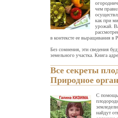
огородниче
чем прави
осуществл
как при м
урожай. В
рассмотре
в контексте ее выращивания в 
Без сомнения, эти сведения бу
земельного участка. Книга адр
Все секреты пло
Природное орган
С помощью
плодороди
земледели
найдут от