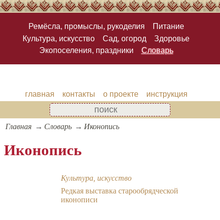
Ремёсла, промыслы, рукоделия
Питание
Культура, искусство
Сад, огород
Здоровье
Экопоселения, праздники
Словарь
главная
контакты
о проекте
инструкция
Главная
Словарь
Иконопись
Иконопись
Культура, искусство
Редкая выставка старообрядческой
иконописи