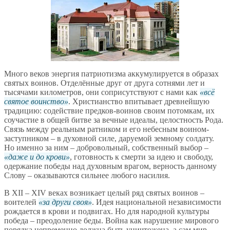
Много веков энергия патриотизма аккумулируется в образах
святых воинов. Отделённые друг от друга сотнями лет и
тысячами километров, они соприсутствуют с нами как
всё
святое воинство
. Христианство впитывает древнейшую
традицию: содействие предков-воинов своим потомкам, их
соучастие в общей битве за вечные идеалы, целостность Рода.
Связь между реальным ратником и его небесным воином-
заступником – в духовной силе, даруемой земному солдату.
Но именно за ним – добровольный, собственный выбор –
даже и до крови
, готовность к смерти за идею и свободу,
одержание победы над духовным врагом, верность данному
Слову – оказываются сильнее любого насилия.
В XII – XIV веках возникает целый ряд святых воинов –
воителей
за други своя
. Идея национальной независимости
рождается в крови и подвигах. Но для народной культуры
победа – преодоление беды. Война как нарушение мирового
порядка непременно должна быть уничтожена, а сам мир