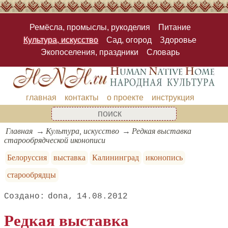
Ремёсла, промыслы, рукоделия
Питание
Культура, искусство
Сад, огород
Здоровье
Экопоселения, праздники
Словарь
главная
контакты
о проекте
инструкция
Главная
Культура, искусство
Редкая выставка
старообрядческой иконописи
Белоруссия
выставка
Калининград
иконопись
старообрядцы
dona
14.08.2012
Редкая выставка