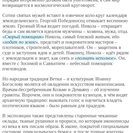
возвращается в космологический круговорот.
Сотни святых мужей встают в извечное коло-круг календаря
земледельческого. Георгий Победоносец отмыкает весеннюю
землю. Грозный Илья ведает погодой. Никола – отвращает
беды и сам является идеалом мужчины – хозяина, мужа, отца.
Скорый помощник
Никола, самый близкий живым, ибо
ходит по земле
, предстаёт и покровителем мастеров –
плотников, строителей, мореплавателей. Он – защитник в
суде и заступник вдов и детей. Наконец, Никола – идёт рядом
с земледельцем и знает, как сеять и
полнить неполное
. Он,
вместе с Зосимой и Савватием – небесный помощник
пчеловодов.
Но народная традиция Ветки – и культурная: Иоанну
Богослову молятся об овладении искусством иконописания.
Врачам-бессребреникам Козьме и Демьяну – об изучении
грамоты. Впрочем, они и покровители кузнецов, в чём видят
архаичную традицию: выковать голос и научиться владеть
поэтическим языком – было равным для прадедов.
В экспозиции также представлены старинные чеканные
оклады, тканые рушники и прориси, по которым иконописцы
из века в век писали образа. К иконе, покрытой специальным
составом, прикладывалась бумага, и после точные контуры