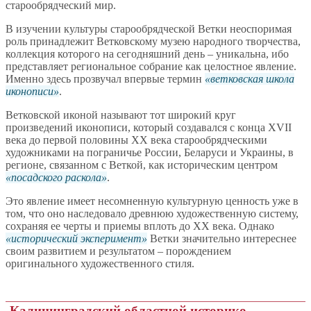
старообрядческий мир.
В изучении культуры старообрядческой Ветки неоспоримая
роль принадлежит Ветковскому музею народного творчества,
коллекция которого на сегодняшний день – уникальна, ибо
представляет региональное собрание как целостное явление.
Именно здесь прозвучал впервые термин
ветковская школа
иконописи
.
Ветковской иконой называют тот широкий круг
произведений иконописи, который создавался с конца XVII
века до первой половины ХХ века старообрядческими
художниками на пограничье России, Беларуси и Украины, в
регионе, связанном с Веткой, как историческим центром
посадского раскола
.
Это явление имеет несомненную культурную ценность уже в
том, что оно наследовало древнюю художественную систему,
сохраняя ее черты и приемы вплоть до ХХ века. Однако
исторический эксперимент
Ветки значительно интереснее
своим развитием и результатом – порождением
оригинального художественного стиля.
Калининградский областной историко-