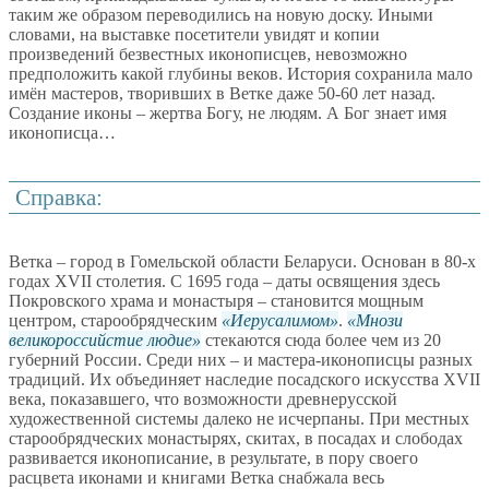
таким же образом переводились на новую доску. Иными
словами, на выставке посетители увидят и копии
произведений безвестных иконописцев, невозможно
предположить какой глубины веков. История сохранила мало
имён мастеров, творивших в Ветке даже 50-60 лет назад.
Создание иконы – жертва Богу, не людям. А Бог знает имя
иконописца…
Справка:
Ветка – город в Гомельской области Беларуси. Основан в 80-х
годах XVII столетия. С 1695 года – даты освящения здесь
Покровского храма и монастыря – становится мощным
центром, старообрядческим
Иерусалимом
.
Мнози
великороссийстие людие
стекаются сюда более чем из 20
губерний России. Среди них – и мастера-иконописцы разных
традиций. Их объединяет наследие посадского искусства XVII
века, показавшего, что возможности древнерусской
художественной системы далеко не исчерпаны. При местных
старообрядческих монастырях, скитах, в посадах и слободах
развивается иконописание, в результате, в пору своего
расцвета иконами и книгами Ветка снабжала весь