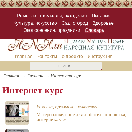
Ремёсла, промыслы, рукоделия
Питание
Культура, искусство
Сад, огород
Здоровье
Экопоселения, праздники
Словарь
главная
контакты
о проекте
инструкция
Главная
Словарь
Интернет курс
Интернет курс
Ремёсла, промыслы, рукоделия
Материаловедение для любительниц шитья,
интернет-курс