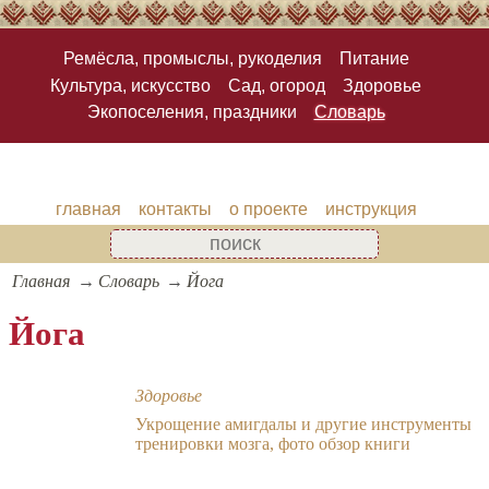
Ремёсла, промыслы, рукоделия
Питание
Культура, искусство
Сад, огород
Здоровье
Экопоселения, праздники
Словарь
главная
контакты
о проекте
инструкция
Главная
Словарь
Йога
Йога
Здоровье
Укрощение амигдалы и другие инструменты
тренировки мозга, фото обзор книги