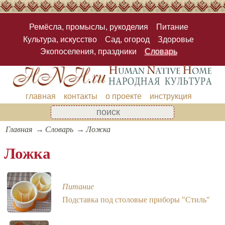
Ремёсла, промыслы, рукоделия
Питание
Культура, искусство
Сад, огород
Здоровье
Экопоселения, праздники
Словарь
главная
контакты
о проекте
инструкция
Главная
Словарь
Ложка
Ложка
Питание
Подставка под столовые приборы "Стиль"