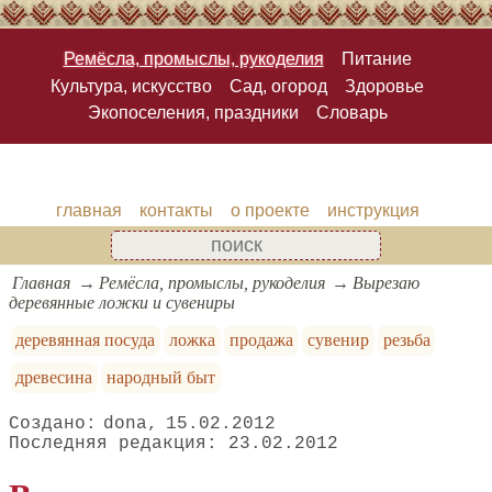
Ремёсла, промыслы, рукоделия
Питание
Культура, искусство
Сад, огород
Здоровье
Экопоселения, праздники
Словарь
главная
контакты
о проекте
инструкция
Главная
Ремёсла, промыслы, рукоделия
Вырезаю
деревянные ложки и сувениры
деревянная посуда
ложка
продажа
сувенир
резьба
древесина
народный быт
dona
15.02.2012
23.02.2012