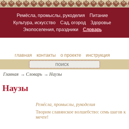
Ремёсла, промыслы, рукоделия
Питание
Культура, искусство
Сад, огород
Здоровье
Экопоселения, праздники
Словарь
главная
контакты
о проекте
инструкция
Главная
Словарь
Наузы
Наузы
Ремёсла, промыслы, рукоделия
Творим славянское волшебство: семь шагов к
мечте!