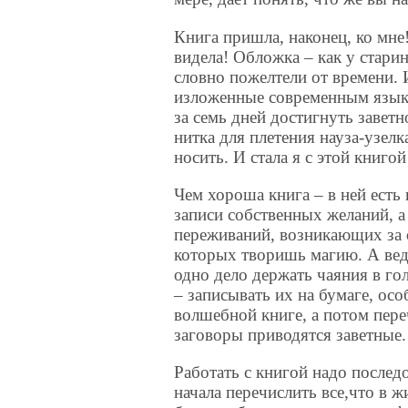
Книга пришла, наконец, ко мне!
видела! Обложка – как у стари
словно пожелтели от времени. 
изложенные современным языко
за семь дней достигнуть завет
нитка для плетения науза-узел
носить. И стала я с этой книгой
Чем хороша книга – в ней есть 
записи собственных желаний, а
переживаний, возникающих за с
которых творишь магию. А вед
одно дело держать чаяния в гол
– записывать их на бумаге, осо
волшебной книге, а потом пере
заговоры приводятся заветные.
Работать с книгой надо послед
начала перечислить все,что в 