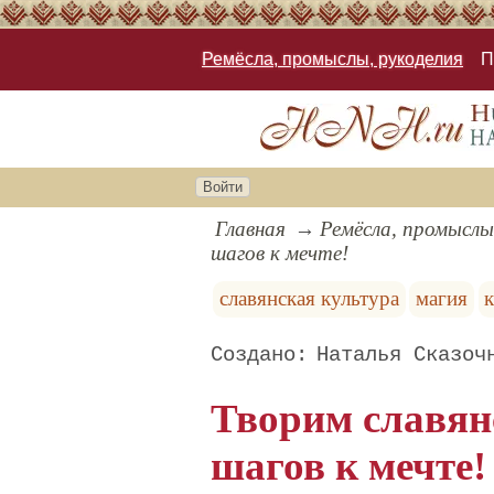
Ремёсла, промыслы, рукоделия
П
Войти
Главная
Ремёсла, промыслы
шагов к мечте!
славянская культура
магия
Наталья Сказоч
Творим славян
шагов к мечте