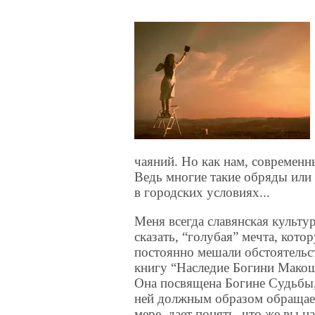
чаяний. Но как нам, современ
Ведь многие такие обряды или
в городских условиях...
Меня всегда славянская культу
сказать, “голубая” мечта, котор
постоянно мешали обстоятельст
книгу “Наследие Богини Макош
Она посвящена Богине Судьбы, 
ней должным образом обращаетс
мере, дает понять, что же вы н