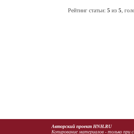
Рейтинг статьи:
5
из
5
, го
Авторский проект HNH.RU
Копирование материалов - только при с