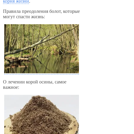
корня жизни
.
Правила преодоления болот, которые
могут спасти жизнь:
О лечении корой осины, самое
важное: