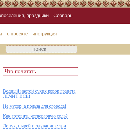
опоселения, праздники
Словарь
ы
о проекте
инструкция
Что почитать
Водный настой сухих корок граната
ЛЕЧИТ ВСЁ!
Не мусор, а польза для огорода!
Как готовить четверговую соль?
Лопух, пырей и одуванчик: три