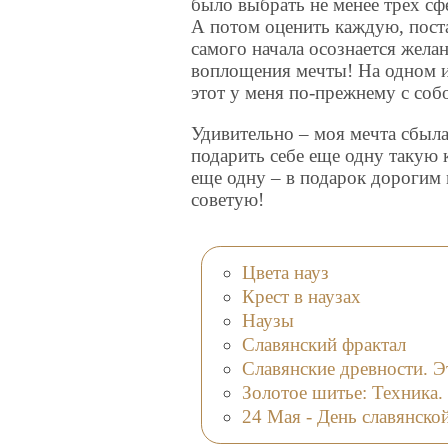
было выбрать не менее трех сф
А потом оценить каждую, поста
самого начала осознается желан
воплощения мечты! На одном из 
этот у меня по-прежнему с собо
Удивительно – моя мечта сбыла
подарить себе еще одну такую 
еще одну – в подарок дорогим 
советую!
Цвета науз
Крест в наузах
Наузы
Славянский фрактал
Славянские древности. Э
Золотое шитье: Техника.
24 Мая - День славянско