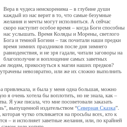
Вера в чудеса неискоренима – в глубине души
каждый из нас верит в то, что самые безумные
желания и мечты могут исполниться. А сейчас
скоро наступит особое время – когда Боги способны
нас услышать. Время Коляды и Морены, светлого
Бога и темной Богини – так почитали наши предки
время зимних праздников после дня зимнего
равноденствия, и не зря гадали, читали заговоры на
благополучие и воплощение самых заветных
ным людям, прикоснуться к магии наших предков?
 утрачены невозвратно, или же их сложно выполнить
ра привлекала, и была у меня одна большая, можно
ую я очень хотела бы воплотить, но не знала, как –
ва. Я уже писала, что мне посоветовали заказать
ь”, выпущенной издательством “
Северная Сказка
”.
которая чутко откликается на просьбы всех, кто к
я – и исполняет заветные желания, или, по крайней
а самом деле хотите.