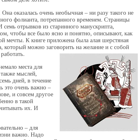
 Она оказалась очень необычная – ни разу такого не
нного фолианта, потрепанного временем. Страницы
И семь отрывков из старинного манускрипта,
м, чтобы все было ясно и понятно, описывают, как
ной мечты. К книге приложена была алая шерстяная
ка, который можно заговорить на желание и с собой
 работать.
немало места для
 также мыслей,
емь дней, в течение
ь это очень важно –
ове, и совсем другое
бенно в такой
читывать их. И
овательно – для
жизни важно. Надо