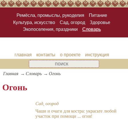
Ремёсла, промыслы, рукоделия
Питание
Культура, искусство
Сад, огород
Здоровье
Экопоселения, праздники
Словарь
главная
контакты
о проекте
инструкция
Главная
Словарь
Огонь
Огонь
Сад, огород
Чаши и очаги для костра: украсьте любой
участок при помощи ... огня!