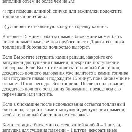
заполнив объем не более чем на 2/3;
4) при помощи длинной спички или зажигалки подожгите
топливный биоэтанол;
5) установите стеклянную колбу на горелку камина.
В первые 15 минут работы пламя в биокамине может быть
почти незаметным: светло-голубого цвета. Дождитесь, пока
топливный биоэтанол полностью выгорит.
Если Вы хотите затушить камин раньше, накройте его
заглушкой для тушения пламени, прекратив поступление
кислорода. Если Вы хотите долить топливный биоэтанол,
дождитесь полного выгорания уже налитого в камин топлива
или потушите пламя и подождите 15 минут, пока биокамин не
остынет. После чего долейте топливо. После использования
дождитесь полного остывания биокамина, прежде чем его
перемещать или чистить.
Если в биокамине после использования остается топливный
биоэтанол, закройте камин заглушкой для тушения пламени,
чтобы топливный биоэтанол не испарялся.
Комплектация: биокамин со стеклянной колбой – 1 штука,
заглушка для тушения пламени – 1 штука, декоративные