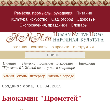
Ремёсла, промыслы, рукоделия
Питание
Культура, искусство
Сад, огород
Здоровье
Экопоселения, праздники
Словарь
главная
контакты
о проекте
инструкция
Главная
Ремёсла, промыслы, рукоделия
Биокамин
"Прометей". Живой огонь у вас в квартире
камин
огонь
интерьер
жизнь в городе
dona
01.04.2015
Биокамин "Прометей"