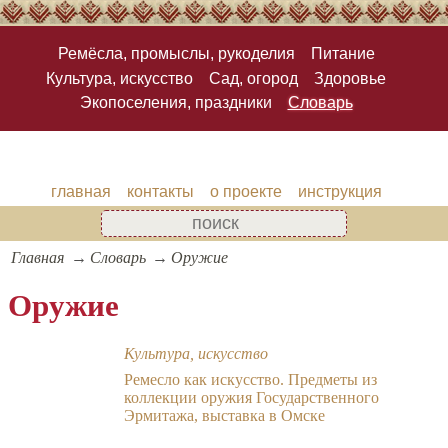
Ремёсла, промыслы, рукоделия
Питание
Культура, искусство
Сад, огород
Здоровье
Экопоселения, праздники
Словарь
главная
контакты
о проекте
инструкция
Главная
Словарь
Оружие
Оружие
Культура, искусство
Ремесло как искусство. Предметы из
коллекции оружия Государственного
Эрмитажа, выставка в Омске