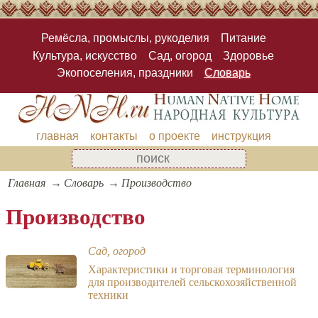
Ремёсла, промыслы, рукоделия
Питание
Культура, искусство
Сад, огород
Здоровье
Экопоселения, праздники
Словарь
главная
контакты
о проекте
инструкция
Главная
Словарь
Производство
Производство
Сад, огород
Характеристики и торговая терминология
для производителей сельскохозяйственной
техники