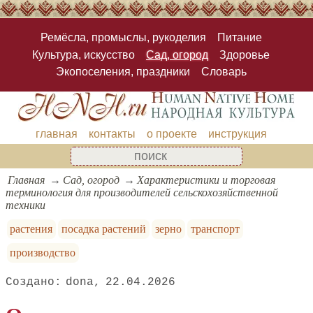
Ремёсла, промыслы, рукоделия
Питание
Культура, искусство
Сад, огород
Здоровье
Экопоселения, праздники
Словарь
главная
контакты
о проекте
инструкция
Главная
Сад, огород
Характеристики и торговая
терминология для производителей сельскохозяйственной
техники
растения
посадка растений
зерно
транспорт
производство
dona
22.04.2026