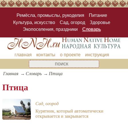
Ремёсла, промыслы, рукоделия
Питание
Культура, искусство
Сад, огород
Здоровье
Экопоселения, праздники
Словарь
главная
контакты
о проекте
инструкция
Главная
Словарь
Птица
Птица
Сад, огород
Курятник, который автоматически
открывается и закрывается