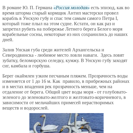
В романе Ю. П. Германа
Россия молодая
есть эпизод, как во
время шторма старый кормщик Антип мастерски провел
корабль в Унскую губу и спас тем самым самого Петра I,
который тоже плыл на этом судне. Кстати, он как раз и
запретил рубить на побережье Летнего берега Белого моря
корабельные сосны, некоторые из них сохранились до наших
дней.
Залив Унская губа среди жителей Архангельска и
Северодвинска - любимое место ловли наваги. Здесь ловят
зубатку, беломорскую селедку, кумжу. В Унскую губу заходят
сиг, камбала и горбуша.
Берег окаймлен узким песчаным пляжем. Прозрачность воды
изменяется от 1 до 16 м. Как правило, в прибрежных районах
и в местах впадения рек прозрачность меньше, чем на
отдаление от берега. Общий цвет воды моря - от голубовато-
зеленого до зеленовато-желтого и желтовато-коричневого, в
зависимости от мельчайших примесей нерастворимых
веществ и водорослей.