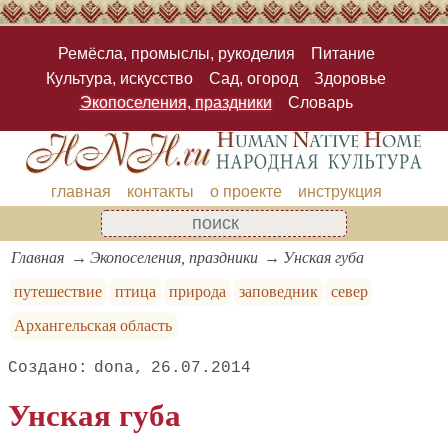
Ремёсла, промыслы, рукоделия
Питание
Культура, искусство
Сад, огород
Здоровье
Экопоселения, праздники
Словарь
главная
контакты
о проекте
инструкция
Главная
Экопоселения, праздники
Унская губа
путешествие
птица
природа
заповедник
север
Архангельская область
dona
26.07.2014
Унская губа