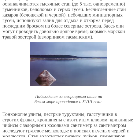
останавливаются тысячные стаи (до 5 тыс. одновременно)
гуменников, белолобых и серых гусей. Бесчисленные стаи
казарок (белощекой и черной), небольших миниатюрных
гусей, используют залив для отдыха и откорма перед
последним броском на более северные острова. Здесь они
могут проводить довольно долгое время, кормясь морской
травой зостерой (взморником тасманским).
Наблюдения за миграциями птиц на
Белом море проводятся с XVIII века.
Тонконогие улиты, пестрые турухтаны, галстучники в
строгих фраках, кроншнепы с изогнутым клювом, крикливые
чибисы с задорными хохолками сантиметр за сантиметром
исследуют грязевое мелководье в поисках вкусных червей и
моллюсков. Стаи золотистых ржанок, зуйков, камнешарок,