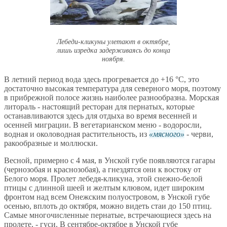
Лебеди-кликуны улетают в октябре,
лишь изредка задерживаясь до конца
ноября.
В летний период вода здесь прогревается до +16 °С, это
достаточно высокая температура для северного моря, поэтому
в прибрежной полосе жизнь наиболее разнообразна. Морская
литораль - настоящий ресторан для пернатых, которые
останавливаются здесь для отдыха во время весенней и
осенней миграции. В вегетарианском меню - водоросли,
водная и околоводная растительность, из
мясного
- черви,
ракообразные и моллюски.
Весной, примерно с 4 мая, в Унской губе появляются гагары
(чернозобая и краснозобая), а гнездятся они к востоку от
Белого моря. Пролет лебедя-кликуна, этой снежно-белой
птицы с длинной шеей и желтым клювом, идет широким
фронтом над всем Онежским полуостровом, в Унской губе
осенью, вплоть до октября, можно видеть стаи до 150 птиц.
Самые многочисленные пернатые, встречающиеся здесь на
пролете, - гуси. В сентябре-октябре в Унской губе