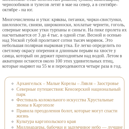
чернозобиков и тулесов летят в мае на север, а в сентябре-
октябре - на юг.
Многочисленны и утки: кряквы, пеганки, чирки-свистунки,
шилохвости, свиязи, широконоски, хохлатые чернети, гоголь,
северные морские утки турпаны и синьги. На пике пролета их
насчитывается от 3 до 4 тыс. в одной стае. Весной и осенью
над Унской губой пролетают сотни тысяч морянок. Это
небольшая полярная нырковая утка. Ее легко определить по
светлому окрасу оперения и длинным перьям на хвосте у
самца, который он держит приподнятым над водой. Летом в
акватории остаются около 100 этих удивительных птиц,
которые ныряют на 55 м и переодеваются четыре раза в год.
Архангельск – Малые Корелы – Лявля – Заостровье
Северные путешествия: Кенозерский национальный
парк
Фестиваль колокольного искусства Хрустальные
звоны в Каргополе
Правила преодоления болот, которые могут спасти
жизнь
Культура каргопольского края
Миллиардеры, бабочки и задумчивое небо — лучшие