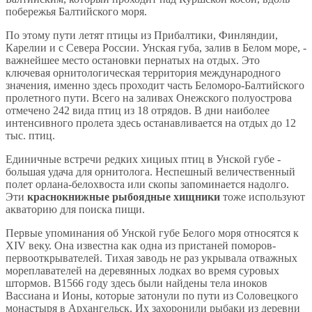
побережья Балтийского моря.
По этому пути летят птицы из Прибалтики, Финляндии,
Карелии и с Севера России. Унская губа, залив в Белом море, -
важнейшее место остановки пернатых на отдых. Это
ключевая орнитологическая территория международного
значения, именно здесь проходит часть Беломоро-Балтийского
пролетного пути. Всего на заливах Онежского полуострова
отмечено 242 вида птиц из 18 отрядов. В дни наиболее
интенсивного пролета здесь останавливается на отдых до 12
тыс. птиц.
Единичные встречи редких хициых птиц в Унской губе -
большая удача для орнитолога. Неспешный величественный
полет орлана-белохвоста или скопы запоминается надолго.
Эти
краснокнижные рыбоядные хищники
тоже используют
акваторию для поиска пищи.
Первые упоминания об Унской губе Белого моря относятся к
XIV веку. Она известна как одна из пристаней поморов-
первооткрывателей. Тихая заводь не раз укрывала отважных
мореплавателей на деревянных лодках во время суровых
штормов. В1566 году здесь были найдены тела иноков
Вассиана и Ионы, которые затонули по пути из Соловецкого
монастыря в Архангельск. Их захоронили рыбаки из деревни