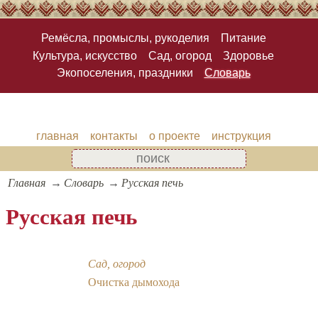
Ремёсла, промыслы, рукоделия
Питание
Культура, искусство
Сад, огород
Здоровье
Экопоселения, праздники
Словарь
главная
контакты
о проекте
инструкция
Главная
Словарь
Русская печь
Русская печь
Сад, огород
Очистка дымохода