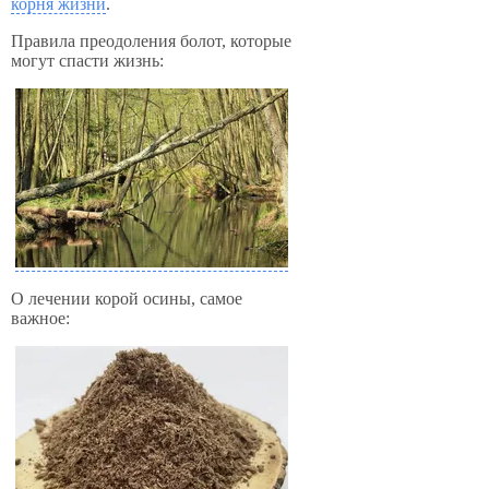
корня жизни
.
Правила преодоления болот, которые
могут спасти жизнь:
О лечении корой осины, самое
важное: