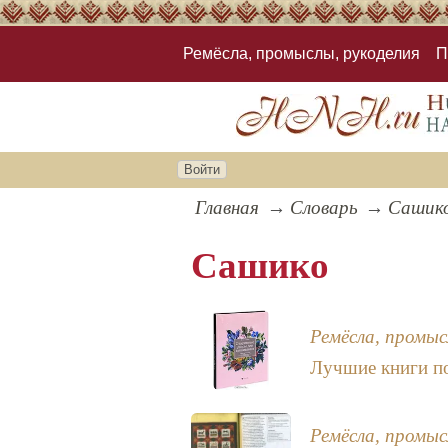
Ремёсла, промыслы, рукоделия
П
Войти
Главная
Словарь
Сашик
Сашико
Ремёсла, промыс
Лучшие книги п
Ремёсла, промыс