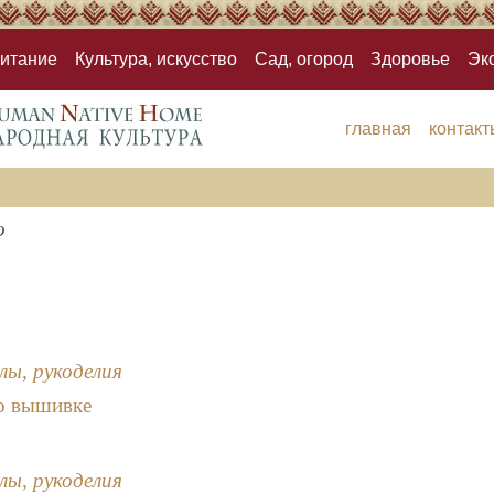
итание
Культура, искусство
Сад, огород
Здоровье
Эк
главная
контакт
о
лы, рукоделия
о вышивке
лы, рукоделия