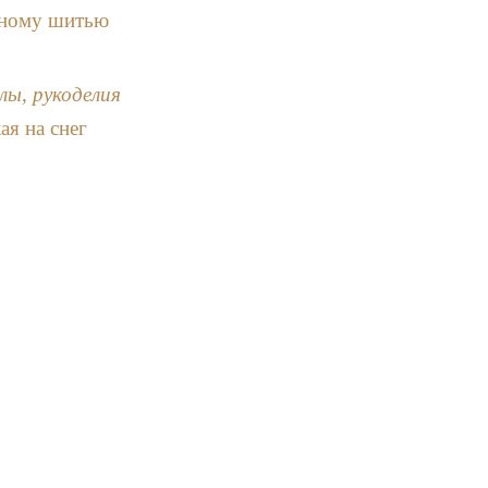
тному шитью
лы, рукоделия
я на снег