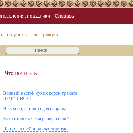
опоселения, праздники
Словарь
ы
о проекте
инструкция
Что почитать
Водный настой сухих корок граната
ЛЕЧИТ ВСЁ!
Не мусор, а польза для огорода!
Как готовить четверговую соль?
Лопух, пырей и одуванчик: три