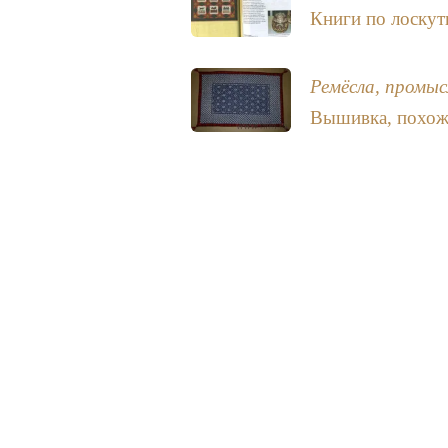
Книги по лоску
Ремёсла, промыс
Вышивка, похожа