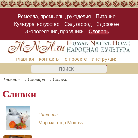
Ремёсла, промыслы, рукоделия
Питание
Культура, искусство
Сад, огород
Здоровье
Экопоселения, праздники
Словарь
главная
контакты
о проекте
инструкция
Главная
Словарь
Сливки
Сливки
Питание
Мороженица Montiss