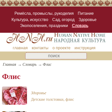
Ремёсла, промыслы, рукоделия
Питание
Культура, искусство
Сад, огород
Здоровье
Экопоселения, праздники
Словарь
главная
контакты
о проекте
инструкция
Главная
Словарь
Флис
Флис
Здоровье
Детские толстовки, флис