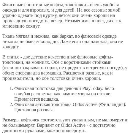
Флисовые спортивные кофты, толстовки - очень удобная
одежда и для взрослых, и для детей. На все сезоны: зимой
удобно одевать под куртку, летом они очень хороши на
прохладную погоду, на вечер. Незаменимы в поездках, т.к.
мгновенно сохнут.
Ткань мягкая и нежная, как бархат, во флисовой одежде
никогда не бывает холодно. Даже если она намокла, она не
холодит.
В статье - две детские качественные флисовые кофты-
толстовки, на молниях. Обе с воротниками-стойками
(отлично закрывают горло, не продует в ветреную погоду), у
обеих спереди два кармашка. Расцветки разные, как и
производители, но обе толстовки очень хороши.
Флисовая толстовка для девочки PlayToday. Бело-
голубая расцветка, как зимние узоры на стекле.
Прилагается вешалка.
Флисовая детская толстовка Oldos Active (Финляндия).
Цветочная розовая.
Размеры кофточек соответствуют указанным, не маломерят и
не большемерят. Вариант от Oldos Active - с достаточно
длинными рукавами, можно подвернуть.