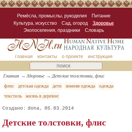
Ремёсла, промыслы, рукоделия
Питание
Культура, искусство
Сад, огород
Здоровье
Экопоселения, праздники
Словарь
главная
контакты
о проекте
инструкция
Главная
Здоровье
Детские толстовки, флис
флис
детская одежда
дети
зимняя одежда
одежда
текстиль
жизнь в деревне
dona
05.03.2014
Детские толстовки, флис