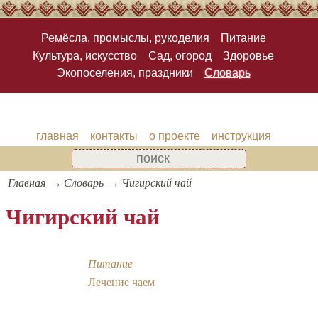
Ремёсла, промыслы, рукоделия
Питание
Культура, искусство
Сад, огород
Здоровье
Экопоселения, праздники
Словарь
главная
контакты
о проекте
инструкция
Главная
Словарь
Чигирский чай
Чигирский чай
Питание
Лечение чаем