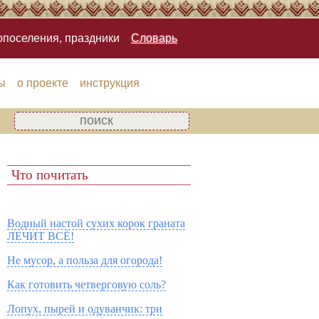
опоселения, праздники
Словарь
ы
о проекте
инструкция
Что почитать
Водный настой сухих корок граната
ЛЕЧИТ ВСЁ!
Не мусор, а польза для огорода!
Как готовить четверговую соль?
Лопух, пырей и одуванчик: три