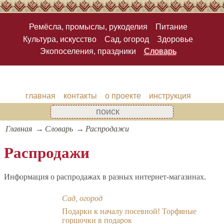
Ремёсла, промыслы, рукоделия
Питание
Культура, искусство
Сад, огород
Здоровье
Экопоселения, праздники
Словарь
главная
контакты
о проекте
инструкция
Главная
Словарь
Распродажи
Распродажи
Информация о распродажах в разных интернет-магазинах.
Сад, огород
Подарки к началу посевной! Торфяные
горшочки в подарок