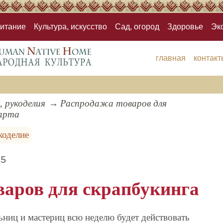
итание
Культура, искусство
Сад, огород
Здоровье
Эк
главная
контакт
, рукоделия
Распродажа товаров для
марта
коделие
15
варов для скрапбукинга
ниц и мастериц всю неделю будет действовать