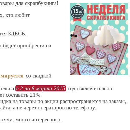
товары для скрапбукинга!
ех, кто любит
тся ЗДЕСЬ.
 будет приобрести на
мируется
со скидкой
тельна
с 2 по 8 марта 2015
года включительно.
т составить 21%.
идка на товары по акции распространяется на заказы,
айта, а не через операторов по телефону.
ысячи, много интересного.