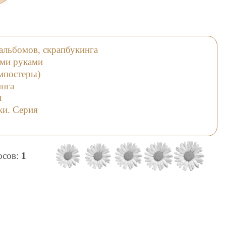
альбомов, скрапбукинга
ими руками
мпостеры)
инга
и
ки. Серия
лосов:
1