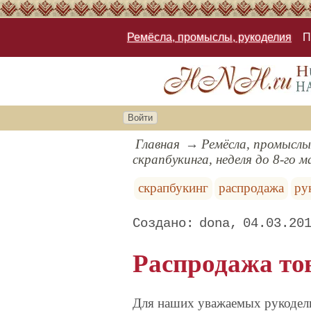
Ремёсла, промыслы, рукоделия
П
Войти
Главная
Ремёсла, промыслы
скрапбукинга, неделя до 8-го 
скрапбукинг
распродажа
ру
dona
04.03.20
Распродажа то
Для наших уважаемых рукодель