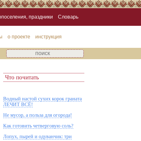
опоселения, праздники
Словарь
ы
о проекте
инструкция
Что почитать
Водный настой сухих корок граната
ЛЕЧИТ ВСЁ!
Не мусор, а польза для огорода!
Как готовить четверговую соль?
Лопух, пырей и одуванчик: три