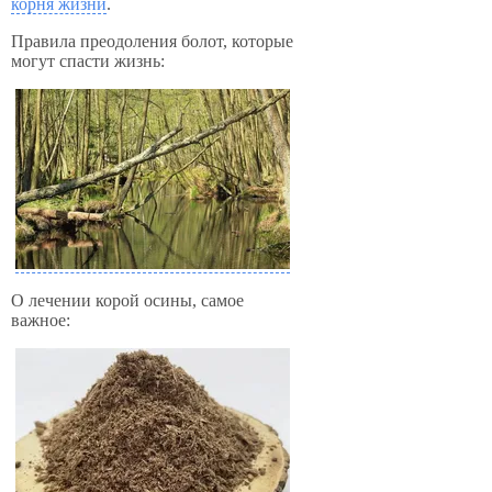
корня жизни
.
Правила преодоления болот, которые
могут спасти жизнь:
О лечении корой осины, самое
важное: