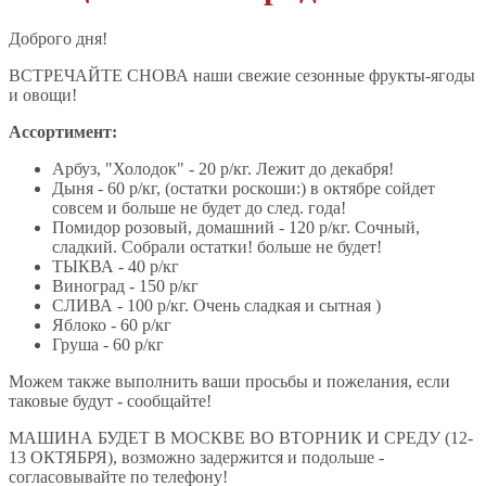
Доброго дня!
ВСТРЕЧАЙТЕ СНОВА наши свежие сезонные фрукты-ягоды
и овощи!
Ассортимент:
Арбуз, "Холодок" - 20 р/кг. Лежит до декабря!
Дыня - 60 р/кг, (остатки роскоши:) в октябре сойдет
совсем и больше не будет до след. года!
Помидор розовый, домашний - 120 р/кг. Сочный,
сладкий. Собрали остатки! больше не будет!
ТЫКВА - 40 р/кг
Виноград - 150 р/кг
СЛИВА - 100 р/кг. Очень сладкая и сытная )
Яблоко - 60 р/кг
Груша - 60 р/кг
Можем также выполнить ваши просьбы и пожелания, если
таковые будут - сообщайте!
МАШИНА БУДЕТ В МОСКВЕ ВО ВТОРНИК И СРЕДУ (12-
13 ОКТЯБРЯ), возможно задержится и подольше -
согласовывайте по телефону!