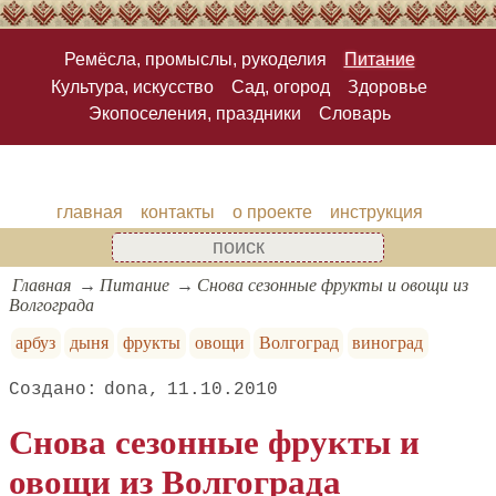
Ремёсла, промыслы, рукоделия
Питание
Культура, искусство
Сад, огород
Здоровье
Экопоселения, праздники
Словарь
главная
контакты
о проекте
инструкция
Главная
Питание
Снова сезонные фрукты и овощи из
Волгограда
арбуз
дыня
фрукты
овощи
Волгоград
виноград
dona
11.10.2010
Снова сезонные фрукты и
овощи из Волгограда