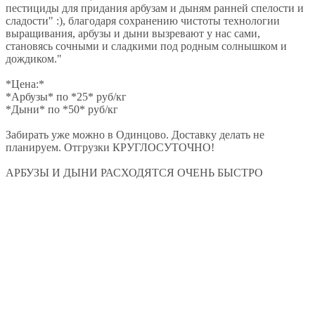
пестициды для придания арбузам и дыням ранней спелости и
сладости" :), благодаря сохранению чистоты технологии
выращивания, арбузы и дыни вызревают у нас сами,
становясь сочными и сладкими под родным солнышком и
дождиком."
*Цена:*
*Арбузы* по *25* руб/кг
*Дыни* по *50* руб/кг
Забирать уже можно в Одинцово. Доставку делать не
планируем. Отгрузки КРУГЛОСУТОЧНО!
АРБУЗЫ И ДЫНИ РАСХОДЯТСЯ ОЧЕНЬ БЫСТРО