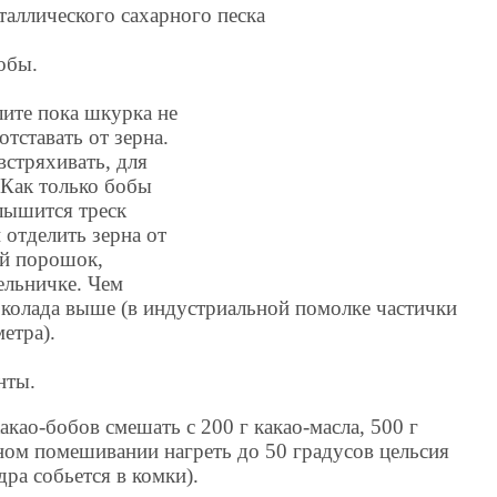
таллического сахарного песка
обы.
лите пока шкурка не
тставать от зерна.
встряхивать, для
 Как только бобы
лышится треск
 отделить зерна от
ий порошок,
ельничке. Чем
околада выше (в индустриальной помолке частички
етра).
нты.
као-бобов смешать с 200 г какао-масла, 500 г
ном помешивании нагреть до 50 градусов цельсия
ра собьется в комки).