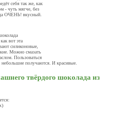
едёт себя так же, как
 - чуть мягче, без
гда ОЧЕНЬ! вкусный.
шоколада
как вот эта
ывают силиконовые,
ские. Можно смазать
аслом. Пользоваться
и небольшие получаются. И красивые.
ашнего твёрдого шоколада из
ется:
х)