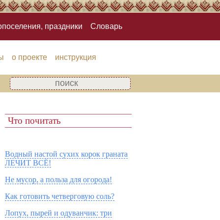
опоселения, праздники
Словарь
ы
о проекте
инструкция
Что почитать
Водный настой сухих корок граната
ЛЕЧИТ ВСЁ!
Не мусор, а польза для огорода!
Как готовить четверговую соль?
Лопух, пырей и одуванчик: три