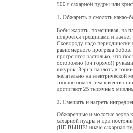
500 г сахарной пудры или крис
1. Обжарить и смолоть какао-б
Бобы жарить, помешивая, на п
покроется трещинами и начнет о
Сковороду надо периодически 
равномерного прогрева бобов.
прогреются настолько, что пос
осторожно (оч горячо!) руками
шкурок. Зерна смолоть в тонк
желательно на электрической м
тоньше помол, тем качество ш
достигают 25 тысячных миллим
2. Смешать и нагреть ингредие
Обжаренные и молотые зерна ка
сахарной пудры и при постоян
(НЕ ВЫШЕ! иначе сахарная пуд