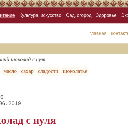
итание
Культура, искусство
Сад, огород
Здоровье
Эк
главная
контакт
ний шоколад с нуля
масло
сахар
сладости
шоколатье
10
06.2019
лад с нуля