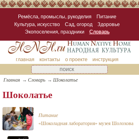
Ремёсла, промыслы, рукоделия
Питание
Культура, искусство
Сад, огород
Здоровье
Экопоселения, праздники
Словарь
главная
контакты
о проекте
инструкция
Главная
Словарь
Шоколатье
Шоколатье
Питание
«Шоколадная лаборатория» музея Шолохова