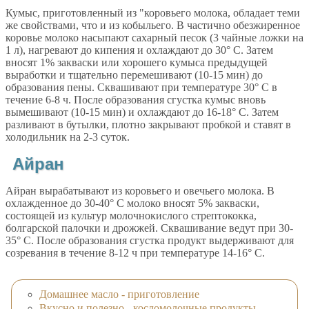
Кумыс, приготовленный из "коровьего молока, обладает теми
же свойствами, что и из кобыльего. В частично обезжиренное
коровье молоко насыпают сахарный песок (3 чайные ложки на
1 л), нагревают до кипения и охлаждают до 30° С. Затем
вносят 1% закваски или хорошего кумыса предыдущей
выработки и тщательно перемешивают (10-15 мин) до
образования пены. Сквашивают при температуре 30° С в
течение 6-8 ч. После образования сгустка кумыс вновь
вымешивают (10-15 мин) и охлаждают до 16-18° С. Затем
разливают в бутылки, плотно закрывают пробкой и ставят в
холодильник на 2-3 суток.
Айран
Айран вырабатывают из коровьего и овечьего молока. В
охлажденное до 30-40° С молоко вносят 5% закваски,
состоящей из культур молочнокислого стрептококка,
болгарской палочки и дрожжей. Сквашивание ведут при 30-
35° С. После образования сгустка продукт выдерживают для
созревания в течение 8-12 ч при температуре 14-16° С.
Домашнее масло - приготовление
Вкусно и полезно - косломолочные продукты