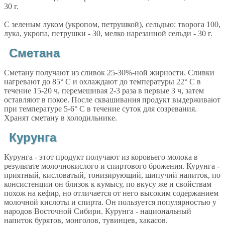
30 г.
С зеленым луком (укропом, петрушкой), сельдью: творога 100,
лука, укропа, петрушки - 30, мелко нарезанной сельди - 30 г.
Сметана
Сметану получают из сливок 25-30%-ной жирности. Сливки
нагревают до 85° С и охлаждают до температуры 22° С в
течение 15-20 ч, перемешивая 2-3 раза в первые 3 ч, затем
оставляют в покое. После сквашивания продукт выдерживают
при температуре 5-6° С в течение суток для созревания.
Хранят сметану в холодильнике.
Курунга
Курунга - этот продукт получают из коровьего молока в
результате молочнокислого и спиртового брожения. Курунга -
приятный, кисловатый, тонизирующий, шипучий напиток, по
консистенции он близок к кумысу, по вкусу же и свойствам
похож на кефир, но отличается от него высоким содержанием
молочной кислоты и спирта. Он пользуется популярностью у
народов Восточной Сибири. Курунга - национальный
напиток бурятов, монголов, тувинцев, хакасов.