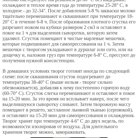
охлаждают в теплое время года до температуры 25-28° С, в
холодное - до 32-34°. После добавления 5-8 % закваски молоко
тщательно перемешивают и сквашивают при температуре 18-
20° С в течение 6-8 ч. После образования плотного сгустка его
разрезают ножом на кубики размером 2 см3 и оставляют в
покое на 1 ч для выделения сыворотки, которую затем
удаляют. Сгусток помещают в чистые марлевые мешочки,
которые подвешивают для самопрессования на 1 ч. Затем
мешочки с творогом укладывают в дуршлаг или сито, или на
дощечку и, наложив груз при температуре 6-8° С, прессуют до
получения нужной консистенции.
В домашних условиях творог готовят иногда по следующей
схеме: после сквашивания сгусток подогревают до
температуры 38-40° С (выше нельзя - творог сильно
обезвоживается), добавляя к нему постепенно горячую воду
(60-70° С). Сгусток слегка перемешивают и оставляют в покое
на 15-20 мин. За это время он всплывает наверх, после чего
выделившуюся сыворотку сливают. Затем творожную массу
помещают в решето, застланное льняной тканью (серпянкой),
и оставляют на 15-20 мин для самопрессования и охлаждения.
Творог хранят при температуре 4-6° С до двух недель, по
возможности изолировав от воздуха. Для длительного
хранения творог можно, замораживать.