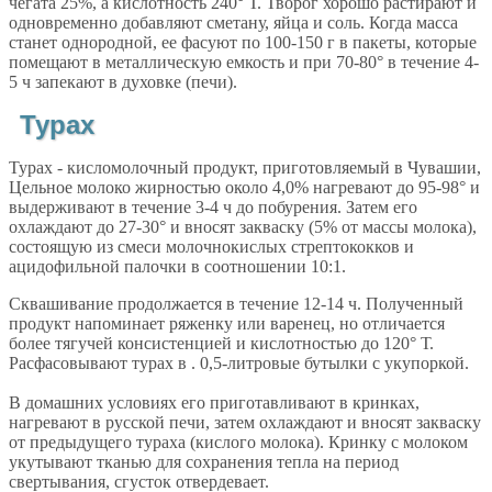
чегата 25%, а кислотность 240° Т. Творог хорошо растирают и
одновременно добавляют сметану, яйца и соль. Когда масса
станет однородной, ее фасуют по 100-150 г в пакеты, которые
помещают в металлическую емкость и при 70-80° в течение 4-
5 ч запекают в духовке (печи).
Турах
Турах - кисломолочный продукт, приготовляемый в Чувашии,
Цельное молоко жирностью около 4,0% нагревают до 95-98° и
выдерживают в течение 3-4 ч до побурения. Затем его
охлаждают до 27-30° и вносят закваску (5% от массы молока),
состоящую из смеси молочнокислых стрептококков и
ацидофильной палочки в соотношении 10:1.
Сквашивание продолжается в течение 12-14 ч. Полученный
продукт напоминает ряженку или варенец, но отличается
более тягучей консистенцией и кислотностью до 120° Т.
Расфасовывают турах в . 0,5-литровые бутылки с укупоркой.
В домашних условиях его приготавливают в кринках,
нагревают в русской печи, затем охлаждают и вносят закваску
от предыдущего тураха (кислого молока). Кринку с молоком
укутывают тканью для сохранения тепла на период
свертывания, сгусток отвердевает.