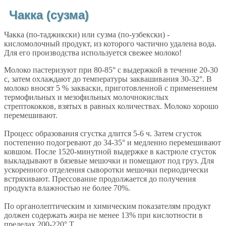
Чакка (сузма)
Чакка (по-таджикски) или сузма (по-узбекски) -
кисломолочный продукт, из которого частично удалена вода.
Для его производства используется свежее молоко!
Молоко пастеризуют при 80-85° с выдержкой в течение 20-30
с, затем охлаждают до температуры заквашивания 30-32°. В
молоко вносят 5 % закваски, приготовленной с применением
термофильных и мезофильных молочнокислых
стрептококков, взятых в равных количествах. Молоко хорошо
перемешивают.
Процесс образования сгустка длится 5-6 ч. Затем сгусток
постепенно подогревают до 34-35° и медленно перемешивают
ковшом. После 1520-минутной выдержке в кастрюле сгусток
выкладывают в бязевые мешочки и помещают под груз. Для
ускоренного отделения сыворотки мешочки периодически
встряхивают. Прессование продолжается до получения
продукта влажностью не более 70%.
По органолептическим и химическим показателям продукт
должен содержать жира не менее 13% при кислотности в
пределах 200-220° Т.