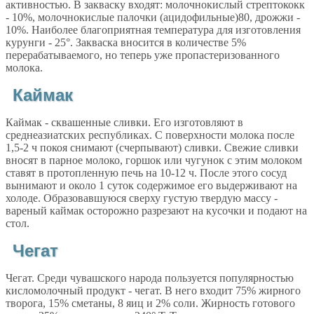
активностью. В закваску входят: молочнокислый стрептококк
- 10%, молочнокислые палочки (ацидофильные)80, дрожжи -
10%. Наиболее благоприятная температура для изготовления
курунги - 25°. Закваска вносится в количестве 5%
перерабатываемого, но теперь уже пропастеризованного
молока.
Каймак
Каймак - сквашенные сливки. Его изготовляют в
среднеазиатских республиках. С поверхности молока после
1,5-2 ч покоя снимают (счерпывают) сливки. Свежие сливки
вносят в парное молоко, горшок или чугунок с этим молоком
ставят в протопленную печь на 10-12 ч. После этого сосуд
вынимают и около 1 суток содержимое его выдерживают на
холоде. Образовавшуюся сверху густую твердую массу -
вареный каймак осторожно разрезают на кусочки и подают на
стол.
Чегат
Чегат. Среди чувашского народа пользуется популярностью
кисломолочный продукт - чегат. В него входит 75% жирного
творога, 15% сметаны, 8 яиц и 2% соли. Жирность готового