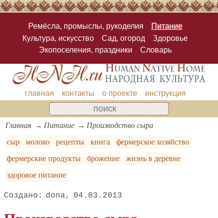
Ремёсла, промыслы, рукоделия
Питание
Культура, искусство
Сад, огород
Здоровье
Экопоселения, праздники
Словарь
главная
контакты
о проекте
инструкция
Главная
Питание
Производство сыра
сыр
молоко
рецепты
книга
фермерское хозяйство
фермерские продукты
брожение
жизнь в деревне
здоровое питание
dona
04.03.2013