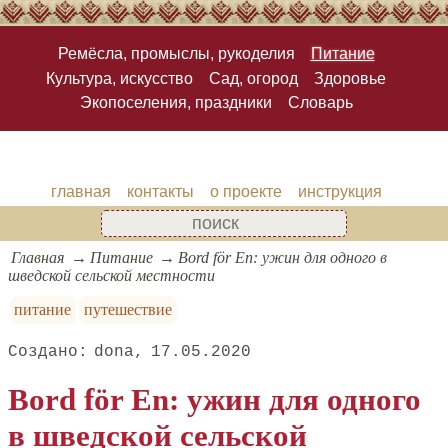
Ремёсла, промыслы, рукоделия
Питание
Культура, искусство
Сад, огород
Здоровье
Экопоселения, праздники
Словарь
главная
контакты
о проекте
инструкция
Главная
Питание
Bord för En: ужин для одного в
шведской сельской местности
питание
путешествие
dona
17.05.2020
Bord för En: ужин для одного
в шведской сельской