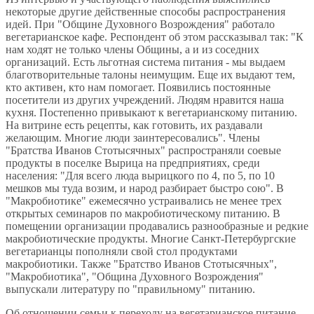
некоторые другие действенные способы распространения
идей. При "Общине Духовного Возрождения" работало
вегетарианское кафе. Респондент об этом рассказывал так: "К
нам ходят не только члены Общины, а и из соседних
организаций. Есть льготная система питания - мы выдаем
благотворительные талоны неимущим. Еще их выдают тем,
кто активен, кто нам помогает. Появились постоянные
посетители из других учреждений. Людям нравится наша
кухня. Постепенно привыкают к вегетарианскому питанию.
На витрине есть рецепты, как готовить, их раздавали
желающим. Многие люди заинтересовались". Члены
"Братства Иванов Стотысячных" распространяли соевые
продукты в поселке Вырица на предприятиях, среди
населения: "Для всего люда вырицкого по 4, по 5, по 10
мешков мы туда возим, и народ разбирает быстро сою". В
"Макробиотике" ежемесячно устраивались не менее трех
открытых семинаров по макробиотическому питанию. В
помещении организации продавались разнообразные и редкие
макробиотические продукты. Многие Санкт-Петербургские
вегетарианцы пополняли свой стол продуктами
макробиотики. Также "Братство Иванов Стотысячных",
"Макробиотика", "Община Духовного Возрождения"
выпускали литературу по "правильному" питанию.
Об отношении семьи к переходу на вегетарианское питание