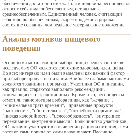
обеспечения достаточно низок. Почти половина респондентов
относит себя к малообеспеченным, остальные к
среднеобеспеченным. Единственный человек, считающий
себя хорошо обеспеченным, скорее продемонстрировал
состояние сознания, чем реальное материальное положение.
Анализ мотивов пищевого
поведения
Основными мотивами при выборе пищи среди участников
исследуемых ОО являются состояние здоровья, идеи, цены.
Во всех интервью идеи были выделены как важный фактор
при выборе продуктов питания. Наиболее слабыми мотивами
являются традиции и привычки. Участники ОО в питании,
как правило, стараются выполнять рекомендации,
отличающиеся от традиционных. Кроме того, респонденты
отметили такие мотивы выбора пищи, как "желание",
"минимальная трата времени", "привычные продукты",
"настроение", "обстоятельства", "потребности организма",
"низкая калорийность", "целесообразность", "внутреннее
переживание, внутренние мысли". Большинство участников
ОО активно участвуют в составлении рациона питания, сами
готовят, сами покупают, сами выращивают. Пассивно