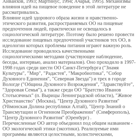
Айванхов, 1993; Мартинус, 1994; Ачарья, 1995). Механизмы
влияния идей на пищевое поведение в этой литературе не
рассматривались.
Влияние идей здорового образа жизни и нравственно-
этического развития, распространяемых ОО на пищевые
предпочтения людей, практически не освещалось в
социологической литературе. Поэтому было решено провести
исследование пищевых предпочтений участников тех ОО, в
идеологии которых проблемы питания играют важную роль.
Исследование проводилось качественными
социологическими методами (участвующее наблюдение,
беседы, интервью, анализ материалов). Оно проходило в 1997-
1998 годах среди шести ОО Санкт-Петербурга ("Знамя
Культуры", "Мир", "Радастея", "Макробиотика", "Собор
Духовного Единения", "Северная Звезда") и трех в городе
Вологде ("Община Духовного Возрождения", "Здравствуйте",
"Здоровая Семья"), а также среди ОО "Братство Иванов
Стотысячных" (п. Вырицы Ленинградской области), "Живое
Христианство" (Москва), "Центр Духовного Развития"
(Уймонская Долина республики Алтай), "Центр Знаний о
Трансмутации и Огненном Преображении" (Симферополь),
"Центр Духовного Развития" (Оренбург) .
Перечисленные ОО автор объединил под общим названием -
ОО экологической этики (экоэтики). Реализуемые ими
программы являются целостными, холистическими,