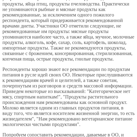
продукты, яйца птиц, продукты пчеловодства. Практически
не упоминаются рыбные и мясные продукты как
рекомендованные, за исключением одного пожилого
респондента, который придерживается рекомендованной
врачами диеты. Участники ОО отметили следующие, не
рекомендованные им продукты: мясные продукты
упоминаются наиболее часто, а также яйца, мучное, молочные
продукты, алкоголь, кофе, сахар, соль, картофель, шоколад,
импортные продукты. Также не рекомендуются продукты,
связанные с брожением, консервированная, стерилизованная,
копченая пища, острые продукты, гнилые продукты.
Респонденты хорошо знают все рекомендации по продуктам
питания в русле идей своих ОО. Некоторые прислушиваются
к рекомендациям врачей и целителей, а также советам,
почерпнутым из разговоров и средств массовой информации.
Приведем некоторые из высказываний: "Категорическое нет
мясу, спиртным напиткам!", "Продукты растительного
происхождения нам рекомендованы как основной продукт.
Молоко является одним из главных продуктов питания, в
виду того, что является носителем жизненной энергии, то есть
жизнедателем", "Нам рекомендовано вегетарианское питание
экологически чистыми продуктами".
Попробуем сопоставить рекомендации, даваемые в ОО, и