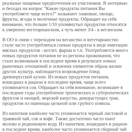
реальные пищевые предпочтения их участников. В интервью
и беседах на вопрос "Какие продукты питания Вы
употребляете чаще всего?" называют злаковые, овощи,
фрукты, ягоды и молочные продукты. Обращает на себя
внимание, что больше 1/10 упомянутых продуктов относятся
к умеренно вегетарианским, а чуть менее 3/4 - к веганским.
В ОО в связи с переходом на веганство и вегетарианство
стали часто употребляться соевые продукты в виде имитации
мясных продуктов - котлет, фарша и т.п. Употребляется много
новых продуктов питания не из региона проживания, что
стало возможным в последнее время в результате новых
рыночных отношений и освоения элементов образа жизни
других культур, наблюдается возрождение блюд
древнерусской кухни. Из новых продуктов питания,
вошедших в рацион в последнее время, чаще всего
упоминается соя. Обращает на себя внимание, возникшее в
последние годы употребление тропических и субтропических
фруктов и овощей, морской капусты, дикорастущих трав,
продуктов из пшеницы цельной или грубого помола.
Из напитков наиболее часто упоминается черный листовой и
травяной чай, сок и кофе. Также достаточно часто пьют
молоко и родниковую воду. Из напитков, вошедших в рацион
в последнее время, наиболее часто упоминается сборный чай