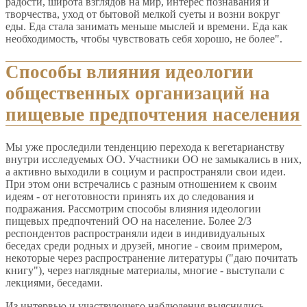
радости, широта взглядов на мир, интерес познавания и
творчества, уход от бытовой мелкой суеты и возни вокруг
еды. Еда стала занимать меньше мыслей и времени. Еда как
необходимость, чтобы чувствовать себя хорошо, не более".
Способы влияния идеологии
общественных организаций на
пищевые предпочтения населения
Мы уже проследили тенденцию перехода к вегетарианству
внутри исследуемых ОО. Участники ОО не замыкались в них,
а активно выходили в социум и распространяли свои идеи.
При этом они встречались с разным отношением к своим
идеям - от неготовности принять их до следования и
подражания. Рассмотрим способы влияния идеологии
пищевых предпочтений ОО на население. Более 2/3
респондентов распространяли идеи в индивидуальных
беседах среди родных и друзей, многие - своим примером,
некоторые через распространение литературы ("даю почитать
книгу"), через наглядные материалы, многие - выступали с
лекциями, беседами.
Из интервью и участвующего наблюдения выяснились