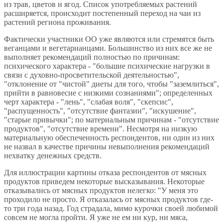
из трав, цветов и ягод. Список употребляемых растений
расширяется, происходит постепенный переход на чаи из
растений региона проживания.
Фактически участники ОО уже являются или стремятся быть
веганцами и вегетарианцами. Большинство из них все же не
выполняет рекомендаций полностью по причинам:
психического характера - "большие психические нагрузки в
связи с духовно-просветительской деятельностью",
"отклонение от "чистой" диеты для того, чтобы "заземлиться",
прийти в равновесие с низкими сознаниями"; определенных
черт характера - "лень", "слабая воля", "скепсис",
"распущенность", "отсутствие фантазии", "искушение",
"старые привычки"; по материальным причинам - "отсутствие
продуктов", "отсутствие времени". Несмотря на низкую
материальную обеспеченность респондентов, ни один из них
не назвал в качестве причины невыполнения рекомендаций
нехватку денежных средств.
Для иллюстрации картины отказа респондентов от мясных
продуктов приведем некоторые высказывания. Некоторые
отказывались от мясных продуктов нелегко: "У меня это
проходило не просто. Я отказалась от мясных продуктов где-
то три года назад. Год страдала, мимо курочки своей любимой
совсем не могла пройти. Я уже не ем ни кур, ни мяса,