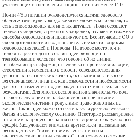
участвующих в составлении рациона питания менее 1/10.
Почти 4/5 в питании руководствуются идеями здорового
образа жизни, культуры здоровья и человеческого бытия, то
есть вопрос здоровья для многих актуален. Люди осознают
ценность здоровья, стремятся к здоровью, изучают возможные
способы оздоровления и практикуют их. Все изучаемые ОО в
своей деятельности отводят значительное место вопросам
оздоровления людей и Природы. На второе место почти
половина респондентов ставят идеи эволюции и
трансформации человека, что говорит об их знании
неизбежной трансформации человека в процессе эволюции,
стремлении к изменению в сторону совершенствования
душевных и физических качеств, осознании веганского и
вегетарианского питания, как возможности и необходимости
для этого изменения, подтверждении этих идей реальными
результатами. Для многих респондентов значительную роль
играют следующие идеи: сбалансированное питание
экологически чистыми продуктами; право животных на
жизнь. Такие идеи можно отнести к культуре человеческого
бытия и экологическому сознанию. Некоторые рассматривают
питание как процесс познания и сонастройки с окружающей
средой. Заслуживают внимания другие идеи, высказанные
респондентами: "воздействие качества пищи на
энергетические центры человека", при котором состояние