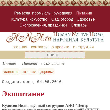
Ремёсла, промыслы, рукоделия
Питание
Культура, искусство
Сад, огород
Здоровье
Экопоселения, праздники
Словарь
главная
контакты
о проекте
инструкция
Главная
Питание
Экопитание
экология
питание
здоровье
dona
04.06.2010
Экопитание
Кулясов Иван, научный сотрудник АНО "Центр
независимых социологических исследований" (ЦНСИ),