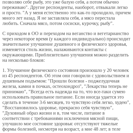
позволяю себе рыбу, это уже балую себя, а потом обычно
переживаю". Другие респонденты, наоборот, отвыкали легко
и просто. "А у меня естественно это как-то проходило, причем
много лет назад. Я не заставляла себя, а мясо перестала
любить. Сначала мясо, потом сосиски, курочку, рыбу".
С приходом в ОО и переходом на веганство и вегетарианство
через некоторое время (у каждого индивидуально) происходит
значительное улучшение душевного и физического здоровья,
изменяется стиль жизни, налаживаются контакты с
окружающими. Приблизительно улучшения можно разделить
на несколько блоков:
1. Улучшение физического состояния произошло у 20 человек
из 45 респондентов. Об этом они говорили с удовольствием и
душевным подъемом: "Прошли болезни - поджелудочная
железа, камни в почках, остеохондроз", "Лекарства теперь не
принимаю", "Всегда есть надежда на то, что все-таки сумею
использовать правильное питание. Если иногда удается это
сделать в течение 3-6 месяцев, то чувствую себя легко, худею",
"Восстановилось здоровье, прекрасно себя чувствую",
"Духовный образ жизни и в, том числе, питание в
соответствии с требованиями исключения мясной пищи,
улучшило мое состояние здоровья: отсутствуют тяжелые
формы болезней, несмотря на возраст, а мне 48 лет; в теле