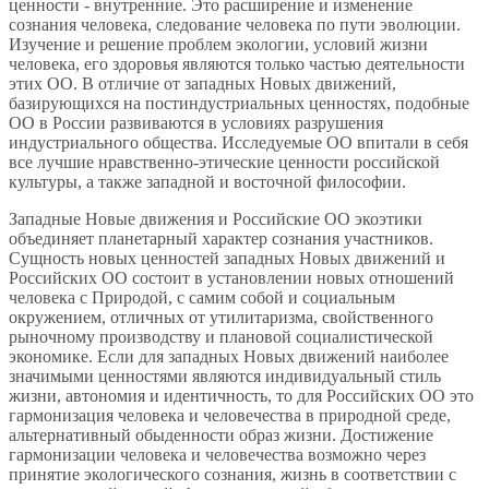
ценности - внутренние. Это расширение и изменение
сознания человека, следование человека по пути эволюции.
Изучение и решение проблем экологии, условий жизни
человека, его здоровья являются только частью деятельности
этих ОО. В отличие от западных Новых движений,
базирующихся на постиндустриальных ценностях, подобные
ОО в России развиваются в условиях разрушения
индустриального общества. Исследуемые ОО впитали в себя
все лучшие нравственно-этические ценности российской
культуры, а также западной и восточной философии.
Западные Новые движения и Российские ОО экоэтики
объединяет планетарный характер сознания участников.
Сущность новых ценностей западных Новых движений и
Российских ОО состоит в установлении новых отношений
человека с Природой, с самим собой и социальным
окружением, отличных от утилитаризма, свойственного
рыночному производству и плановой социалистической
экономике. Если для западных Новых движений наиболее
значимыми ценностями являются индивидуальный стиль
жизни, автономия и идентичность, то для Российских ОО это
гармонизация человека и человечества в природной среде,
альтернативный обыденности образ жизни. Достижение
гармонизации человека и человечества возможно через
принятие экологического сознания, жизнь в соответствии с