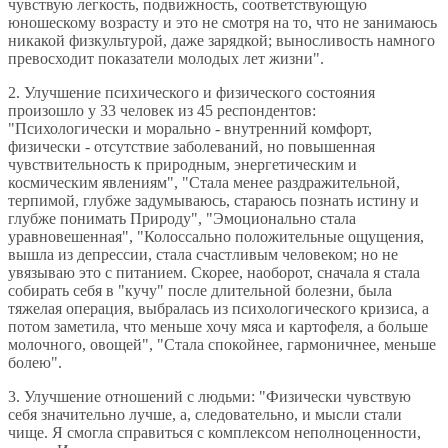
чувствую легкость, подвижность, соответствующую
юношескому возрасту и это не смотря на то, что не занимаюсь
никакой физкультурой, даже зарядкой; выносливость намного
превосходит показатели молодых лет жизни".
2. Улучшение психического и физического состояния
произошло у 33 человек из 45 респондентов:
"Психологически и морально - внутренний комфорт,
физически - отсутствие заболеваний, но повышенная
чувствительность к природным, энергетическим и
космическим явлениям", "Стала менее раздражительной,
терпимой, глубже задумываюсь, стараюсь познать истину и
глубже понимать Природу", "Эмоционально стала
уравновешенная", "Колоссально положительные ощущения,
вышла из депрессии, стала счастливым человеком; но не
увязываю это с питанием. Скорее, наоборот, сначала я стала
собирать себя в "кучу" после длительной болезни, была
тяжелая операция, выбралась из психологического кризиса, а
потом заметила, что меньше хочу мяса и картофеля, а больше
молочного, овощей", "Стала спокойнее, гармоничнее, меньше
болею".
3. Улучшение отношений с людьми: "Физически чувствую
себя значительно лучше, а, следовательно, и мысли стали
чище. Я смогла справиться с комплексом неполноценности,