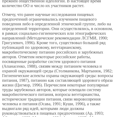
прежней общественной идеологии. В настоящее время
количество ОО и число их участников растет.
Отмечу, что ранее научные исследования пищевых
предпочтений ограничивались изучением пищевого
поведения либо в определенной этнической группе, либо на
определенной территории. Они осуществлялись, в основном,
в рамках социально-гигиенических или этнографических
направлений (Методические рекомендации ЛСГМИ, 1990;
Григулевич, 1996). Кроме того, существовал большой ряд
публикаций по здоровому, вегетарианскому,
макробиотическому питанию российских и зарубежных
авторов. Отметим некоторые российские работы,
посвященные разработке систем здорового питания
(Апанасенко, 1988), связям между питанием человека и
охраной окружающей среды (Столманкова, Мартынюк, 1982;
Гигиенические аспекты охраны окружающей среды: вопросы
питания, 1987), питанию как составляющей здорового образа
жизни (Цигмор, 1996). Перечислим некоторые популярные
труды зарубежных авторов, которые освещали систему
макробиотического питания, вопросы вегетарианства,
исторические традиции питания, связи мировоззрения
человека и питания (Осава, 1991; Куши, 1996), а также
выдвигали ряд идей, которыми люди должны
руководствоваться в пищевых предпочтениях (Ар, 1993;