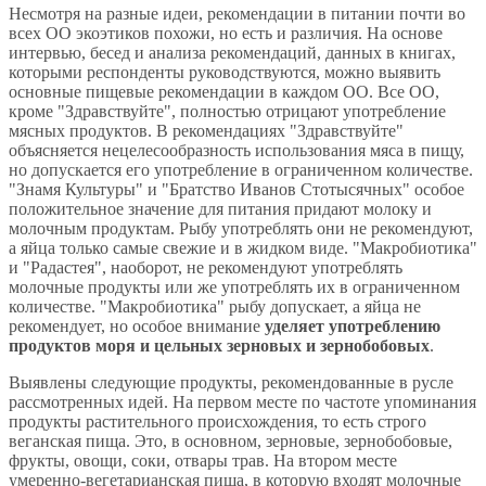
Несмотря на разные идеи, рекомендации в питании почти во
всех ОО экоэтиков похожи, но есть и различия. На основе
интервью, бесед и анализа рекомендаций, данных в книгах,
которыми респонденты руководствуются, можно выявить
основные пищевые рекомендации в каждом ОО. Все ОО,
кроме "Здравствуйте", полностью отрицают употребление
мясных продуктов. В рекомендациях "Здравствуйте"
объясняется нецелесообразность использования мяса в пищу,
но допускается его употребление в ограниченном количестве.
"Знамя Культуры" и "Братство Иванов Стотысячных" особое
положительное значение для питания придают молоку и
молочным продуктам. Рыбу употреблять они не рекомендуют,
а яйца только самые свежие и в жидком виде. "Макробиотика"
и "Радастея", наоборот, не рекомендуют употреблять
молочные продукты или же употреблять их в ограниченном
количестве. "Макробиотика" рыбу допускает, а яйца не
рекомендует, но особое внимание
уделяет употреблению
продуктов моря и цельных зерновых и зернобобовых
.
Выявлены следующие продукты, рекомендованные в русле
рассмотренных идей. На первом месте по частоте упоминания
продукты растительного происхождения, то есть строго
веганская пища. Это, в основном, зерновые, зернобобовые,
фрукты, овощи, соки, отвары трав. На втором месте
умеренно-вегетарианская пища, в которую входят молочные