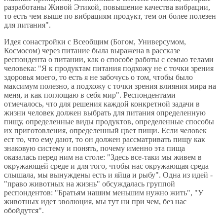
разработаны Живой Этикой, повышение качества вибрации,
то есть чем выше по вибрациям продукт, тем он более полезен
для питания".
Идея сонастройки с Всеобщим (Богом, Универсумом,
Космосом) через питание была выражена в рассказе
респондента о питании, как о способе работы с семью телами
человека: "Я к продуктам питания подхожу не с точки зрения
здоровья моего, то есть я не забочусь о том, чтобы было
максимум полезно, а подхожу с точки зрения влияния мира на
меня, и как поглощаю в себя мир". Респондентами
отмечалось, что для решения каждой конкретной задачи в
жизни человек должен выбрать для питания определенную
пищу, определенные виды продуктов, определенные способы
их приготовления, определенный цвет пищи. Если человек
ест то, что ему дают, то он должен рассматривать пищу как
знаковую систему и понять, почему именно эта пища
оказалась перед ним на столе: "Здесь все-таки мы живем в
окружающей среде и для того, чтобы нас окружающая среда
слышала, мы вынуждены есть и яйца и рыбу". Одна из идей -
"право животных на жизнь" обсуждалась группой
респондентов: "Братьям нашим меньшим нужно жить", "У
животных идет эволюция, мы тут ни при чем, без нас
обойдутся".