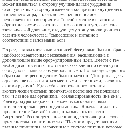
может изменяться в сторону улучшения или ухудшения
самочувствия, в сторону изменения восприятия внутреннего
и внешнего мира, вплоть до смещения в полосу
нечеловеческого восприятия; "преображение в святого и
обретение космического тела" что соответствует, согласно
эзотерической доктрине, следующему этапу эволюционного
развития человечества; "сыроедение и питание в
соответствии с заповедями Бога".
По результатам интервью и записей бесед нами были выбраны
наиболее характерные высказывания, расширяющие и
дополняющие выше сформулированные идеи. Вместе с тем,
необходимо отметить, что эти высказывания по своей сути
совпадают с выше сформулированными. По поводу здорового
образа жизни респондентом было отмечено: "Доктрина здесь
одна: лучше всего питаться местными растениями, готовить
своими руками". Идею сбалансированного питания
экологически чистыми продуктами респонденты пояснили
так: "Главное для организма - сбалансированность инь-янь".
Идея культуры здоровья и человеческого бытия была
интерпретирована респондентами так: "Я начала отдавать
предпочтение "живой" пище, отказываюсь от всего
"мертвого". Респонденты пояснили идею эволюции человека
применительно к питанию так: "По моим представлениям
главные принципы, заложенные в системе питания, которые