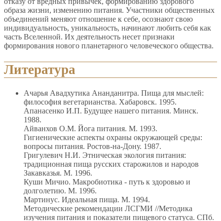
отказу от вредных привычек, формированию здорового
образа жизни, изменению питания. Участники общественных
объединений меняют отношение к себе, осознают свою
индивидуальность, уникальность, начинают любить себя как
часть Вселенной. Их деятельность несет признаки
формирования нового планетарного человеческого общества.
Литература
Ачарья Авадхутика Ананданитра. Пища для мыслей:
философия вегетарианства. Хабаровск. 1995.
Апанасенко И.П. Будущее нашего питания. Минск.
1988.
Айванхов О.М. Йога питания. М. 1993.
Гигиенические аспекты охраны окружающей среды:
вопросы питания. Ростов-на-Дону. 1987.
Григулевич Н.И. Этническая экология питания:
традиционная пища русских старожилов и народов
Закавказья. М. 1996.
Куши Мичио. Макробиотика - путь к здоровью и
долголетию. М. 1996.
Мартинус. Идеальная пища. М. 1994.
Методические рекомендации ЛСГМИ //Методика
изучения питания и показатели пищевого статуса. СПб.