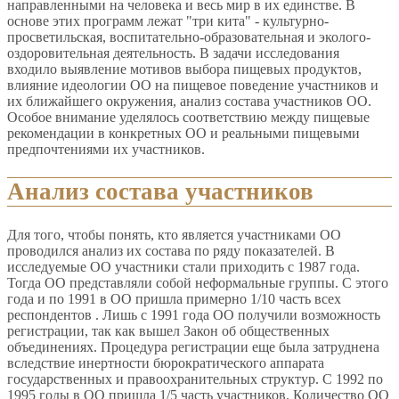
направленными на человека и весь мир в их единстве. В
основе этих программ лежат "три кита" - культурно-
просветильская, воспитательно-образовательная и эколого-
оздоровительная деятельность. В задачи исследования
входило выявление мотивов выбора пищевых продуктов,
влияние идеологии ОО на пищевое поведение участников и
их ближайшего окружения, анализ состава участников ОО.
Особое внимание уделялось соответствию между пищевые
рекомендации в конкретных ОО и реальными пищевыми
предпочтениями их участников.
Анализ состава участников
Для того, чтобы понять, кто является участниками ОО
проводился анализ их состава по ряду показателей. В
исследуемые ОО участники стали приходить с 1987 года.
Тогда ОО представляли собой неформальные группы. С этого
года и по 1991 в ОО пришла примерно 1/10 часть всех
респондентов . Лишь с 1991 года ОО получили возможность
регистрации, так как вышел Закон об общественных
объединениях. Процедура регистрации еще была затруднена
вследствие инертности бюрократического аппарата
государственных и правоохранительных структур. С 1992 по
1995 годы в ОО пришла 1/5 часть участников. Количество ОО