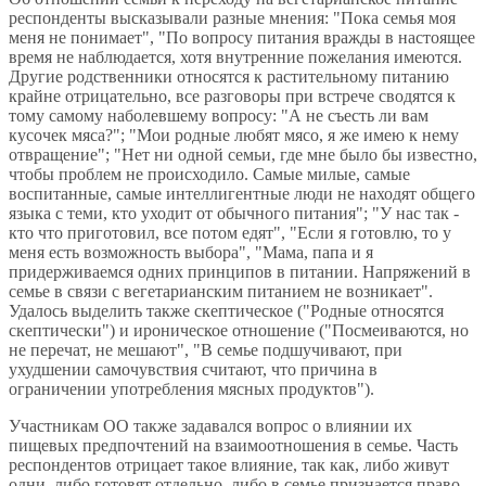
респонденты высказывали разные мнения: "Пока семья моя
меня не понимает", "По вопросу питания вражды в настоящее
время не наблюдается, хотя внутренние пожелания имеются.
Другие родственники относятся к растительному питанию
крайне отрицательно, все разговоры при встрече сводятся к
тому самому наболевшему вопросу: "А не съесть ли вам
кусочек мяса?"; "Мои родные любят мясо, я же имею к нему
отвращение"; "Нет ни одной семьи, где мне было бы известно,
чтобы проблем не происходило. Самые милые, самые
воспитанные, самые интеллигентные люди не находят общего
языка с теми, кто уходит от обычного питания"; "У нас так -
кто что приготовил, все потом едят", "Если я готовлю, то у
меня есть возможность выбора", "Мама, папа и я
придерживаемся одних принципов в питании. Напряжений в
семье в связи с вегетарианским питанием не возникает".
Удалось выделить также скептическое ("Родные относятся
скептически") и ироническое отношение ("Посмеиваются, но
не перечат, не мешают", "В семье подшучивают, при
ухудшении самочувствия считают, что причина в
ограничении употребления мясных продуктов").
Участникам ОО также задавался вопрос о влиянии их
пищевых предпочтений на взаимоотношения в семье. Часть
респондентов отрицает такое влияние, так как, либо живут
одни, либо готовят отдельно, либо в семье признается право