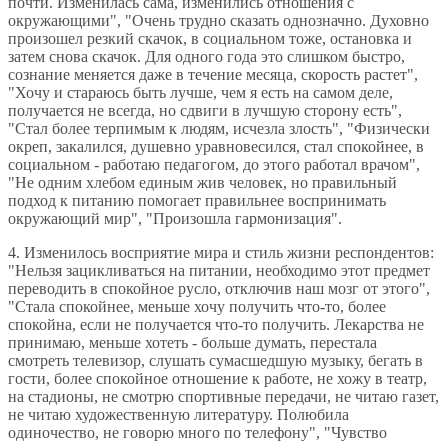
почти. Изменилась сама, изменились отношения с
окружающими", "Очень трудно сказать однозначно. Духовно
произошел резкий скачок, в социальном тоже, остановка и
затем снова скачок. Для одного года это слишком быстро,
сознание меняется даже в течение месяца, скорость растет",
"Хочу и стараюсь быть лучше, чем я есть на самом деле,
получается не всегда, но сдвиги в лучшую сторону есть",
"Стал более терпимым к людям, исчезла злость", "Физически
окреп, закалился, душевно уравновесился, стал спокойнее, в
социальном - работаю педагогом, до этого работал врачом",
"Не одним хлебом единым жив человек, но правильный
подход к питанию помогает правильнее воспринимать
окружающий мир", "Произошла гармонизация".
4. Изменилось восприятие мира и стиль жизни респондентов:
"Нельзя зацикливаться на питании, необходимо этот предмет
переводить в спокойное русло, отключив наш мозг от этого",
"Стала спокойнее, меньше хочу получить что-то, более
спокойна, если не получается что-то получить. Лекарства не
принимаю, меньше хотеть - больше думать, перестала
смотреть телевизор, слушать сумасшедшую музыку, бегать в
гости, более спокойное отношение к работе, не хожу в театр,
на стадионы, не смотрю спортивные передачи, не читаю газет,
не читаю художественную литературу. Полюбила
одиночество, не говорю много по телефону", "Чувство