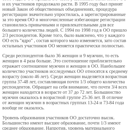
и их участников продолжало расти. В 1995 году был принят
новый Закон об общественных объединениях, процедура
регистрации значительно упростилась, а зарегистрированные
за это время ОО и многочисленные избегающие регистрации
становились привычными и привлекательными для все
большего количества людей. С 1994 по 1998 год в ОО пришло
2/3 респондентов. Кроме того, было выяснено, что у каждого
ОО есть "ядро" , состав которого мало изменяется, зато состав
остальных участников ОО меняется практически полностью.
Среди респондентов было 36 женщин и 9 мужчин, то есть
женщин в 4 раза больше. Это соотношение приблизительно
отражает соотношение мужчин и женщин в ОО. Наибольшее
количество участников исследуемых ОО относятся к среднему
возрасту (около 46 лет). Среди женщин выделяется возрастная
группа 37-48 лет, составляющая почти 1/3 общего количества
респондентов. Обращает на себя внимание, что почти 3/4 всех
женщин находится в возрасте от 37 до 72 лет. Большинство
мужчин оказалось в возрастной группе 25-36 лет. В отличие
от женщин мужчин в возрастных группах 13-24 и 73-84 года
вообще не оказалось.
Уровень образования участников ОО достаточно высок.
Большинство имеют высшее образование, почти 1/3 имеют
среднее образование. Напротив, уровень материального