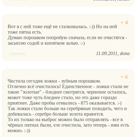
Вот я с ней тоже ещё не сталкивалась. :-)) Но на ней
тоже пятна есть.
Думаю порошком попробую сначала, если не очистятся -
засыплю содой и кипятком залью. :-)
11.09.2011
dona
ответить
Чистила сегодня ложки - зубным порошком.
Отлично всё очистилось! Единственное - ложки стали не
такие "золотые" - бледнее смотрятся, чернение осталось,
может тоже чуть бледнее стало, но это даже гораздо
приятнее. Даже пробы отмылись - 875 оказывается. :-)
Так ложки стали больше на серебряные походить, чего и
добивалась - серебро больше золота нравится.
То их только на выброс можно было отправлять - все в
чёрных пятнах были, еле очистила, зато теперь - ими есть
можно. :-))