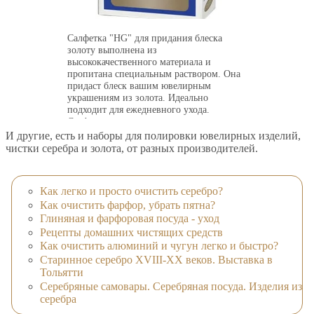
Салфетка "HG" для придания блеска
золоту выполнена из
высококачественного материала и
пропитана специальным раствором. Она
придаст блеск вашим ювелирным
украшениям из золота. Идеально
подходит для ежедневного ухода.
Салфетка сохраняет все свои
полирующие свойства, даже если она
И другие, есть и наборы для полировки ювелирных изделий,
потеряла ворс и стала очень темного
чистки серебра и золота, от разных производителей.
цвета.
Как легко и просто очистить серебро?
Как очистить фарфор, убрать пятна?
Глиняная и фарфоровая посуда - уход
Рецепты домашних чистящих средств
Как очистить алюминий и чугун легко и быстро?
Старинное серебро XVIII-XX веков. Выставка в
Тольятти
Серебряные самовары. Серебряная посуда. Изделия из
серебра