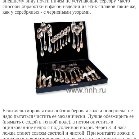
внешнему виду почти ничем не уступающие серебру. Часто
способы обработки и фасон изделий из этих сплавов такие же,
как у серебряных - с чернеными узорами.
Если мельхиоровая или нейзильберовая ложка почернела, не
надо пытаться чистить ее механически. Лучше обезжирить ее
(вымыть с содой в теплой воде), а потом опустить в
оцинкованное ведро с подсоленной водой. Через 3--4 часа
ложка станет совсем светлой и чистой. При контакте ложки с
цинковым покрытием ведра получается гальваническая пара и