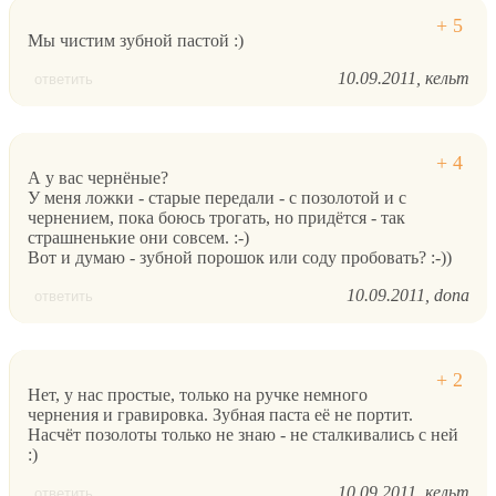
Мы чистим зубной пастой :)
10.09.2011
кельт
ответить
А у вас чернёные?
У меня ложки - старые передали - с позолотой и с
чернением, пока боюсь трогать, но придётся - так
страшненькие они совсем. :-)
Вот и думаю - зубной порошок или соду пробовать? :-))
10.09.2011
dona
ответить
Нет, у нас простые, только на ручке немного
чернения и гравировка. Зубная паста её не портит.
Насчёт позолоты только не знаю - не сталкивались с ней
:)
10.09.2011
кельт
ответить