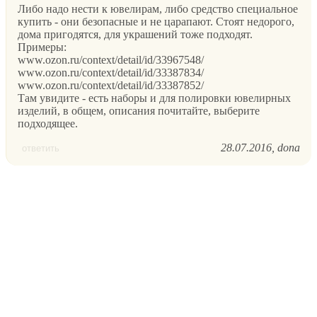
Либо надо нести к ювелирам, либо средство специальное
купить - они безопасные и не царапают. Стоят недорого,
дома пригодятся, для украшений тоже подходят.
Примеры:
www.ozon.ru/context/detail/id/33967548/
www.ozon.ru/context/detail/id/33387834/
www.ozon.ru/context/detail/id/33387852/
Там увидите - есть наборы и для полировки ювелирных
изделий, в общем, описания почитайте, выберите
подходящее.
28.07.2016
dona
ответить