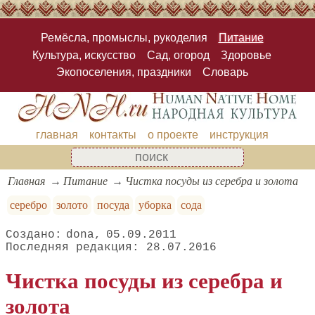
Ремёсла, промыслы, рукоделия
Питание
Культура, искусство
Сад, огород
Здоровье
Экопоселения, праздники
Словарь
главная
контакты
о проекте
инструкция
Главная
Питание
Чистка посуды из серебра и золота
серебро
золото
посуда
уборка
сода
dona
05.09.2011
28.07.2016
Чистка посуды из серебра и
золота