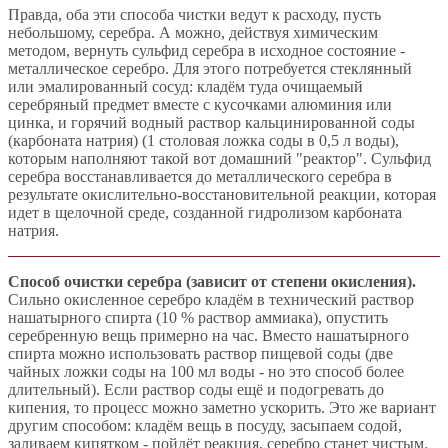
Правда, оба эти способа чистки ведут к расходу, пусть
небольшому, серебра. А можно, действуя химическим
методом, вернуть сульфид серебра в исходное состояние -
металлическое серебро. Для этого потребуется стеклянный
или эмалированный сосуд: кладём туда очищаемый
серебряный предмет вместе с кусочками алюминия или
цинка, и горячий водный раствор кальцинированной соды
(карбоната натрия) (1 столовая ложка соды в 0,5 л воды),
которым наполняют такой вот домашний "реактор". Сульфид
серебра восстанавливается до металлического серебра в
результате окислительно-восстановительной реакции, которая
идет в щелочной среде, созданной гидролизом карбоната
натрия.
Способ очистки серебра (зависит от степени окисления).
Сильно окисленное серебро кладём в технический раствор
нашатырного спирта (10 % раствор аммиака), опустить
серебренную вещь примерно на час. Вместо нашатырного
спирта можно использовать раствор пищевой соды (две
чайных ложки соды на 100 мл воды - но это способ более
длительный). Если раствор соды ещё и подогревать до
кипения, то процесс можно заметно ускорить. Это же вариант
другим способом: кладём вещь в посуду, засыпаем содой,
заливаем кипятком - пойдёт реакция, серебро станет чистым.