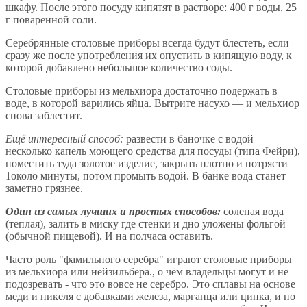
шкафу. После этого посуду кипятят в растворе: 400 г воды, 25
г поваренной соли.
Серебрянные столовые приборы всегда будут блестеть, если
сразу же после употребления их опустить в кипящую воду, к
которой добавлено небольшое количество соды.
Столовые приборы из мельхиора достаточно подержать в
воде, в которой варились яйца. Вытрите насухо — и мельхиор
снова заблестит.
Ещё интересный способ:
развести в баночке с водой
несколько капель моющего средства для посуды (типа Фейри),
поместить туда золотое изделие, закрыть плотно и потрясти
1около минуты, потом промыть водой. В банке вода станет
заметно грязнее.
Один из самых лучших и простых способов:
соленая вода
(теплая), залить в миску где стенки и дно уложены фольгой
(обычной пищевой). И на полчаса оставить.
Часто роль "фамильного серебра" играют столовые приборы
из мельхиора или нейзильбера., о чём владельцы могут и не
подозревать - что это вовсе не серебро. Это сплавы на основе
меди и никеля с добавками железа, марганца или цинка, и по