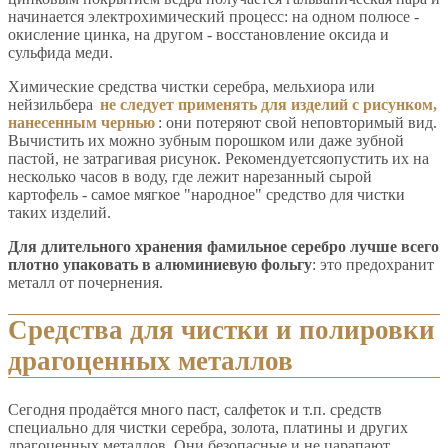
начинается электрохимический процесс: на одном полюсе -
окисление цинка, на другом - восстановление оксида и
сульфида меди.
Химические средства чистки серебра, мельхиора или
нейзильбера
не следует применять для изделий с рисунком,
нанесенным чернью
: они потеряют свой неповторимый вид.
Вычистить их можно зубным порошком или даже зубной
пастой, не затрагивая рисунок. Рекомендуетсяопустить их на
несколько часов в воду, где лежит нарезанный сырой
картофель - самое мягкое "народное" средство для чистки
таких изделий.
Для длительного хранения фамильное серебро лучше всего
плотно упаковать в алюминиевую фольгу
: это предохранит
металл от почернения.
Средства для чистки и полировки
драгоценных металлов
Сегодня продаётся много паст, салфеток и т.п. средств
специально для чистки серебра, золота, платины и других
драгоценных металлов. Они безопасные и не царапают