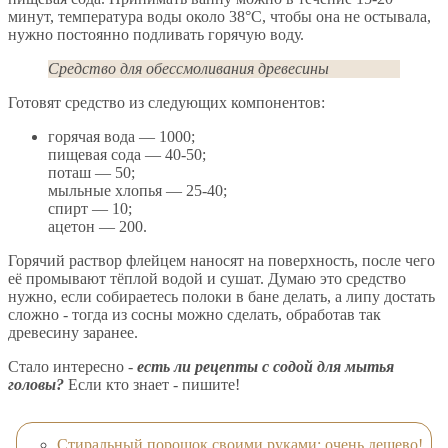
минут, температура воды около 38°С, чтобы она не остывала,
нужно постоянно подливать горячую воду.
Средство для обессмоливания древесины
Готовят средство из следующих компонентов:
горячая вода — 1000;
пищевая сода — 40-50;
поташ — 50;
мыльные хлопья — 25-40;
спирт — 10;
ацетон — 200.
Горячий раствор флейцем наносят на поверхность, после чего
её промывают тёплой водой и сушат. Думаю это средство
нужно, если собираетесь полоки в бане делать, а липу достать
сложно - тогда из сосны можно сделать, обработав так
древесину заранее.
Стало интересно -
есть ли рецепты с содой для мытья
головы?
Если кто знает - пишите!
Стиральный порошок своими руками: очень дешево!