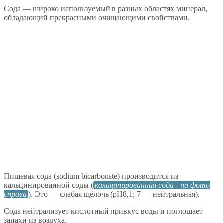
Сода — широко используемый в разных областях минерал,
обладающий прекрасными очищающими свойствами.
Пищевая сода (sodium bicarbonate) производится из
кальцинированной соды (
калицинированная сода - на фото
справа
). Это — слабая щёлочь (pH8,1; 7 — нейтральная).
Сода нейтрализует кислотный привкус воды и поглощает
запахи из воздуха.