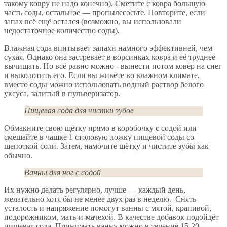
такому ковру не надо конечно). Сметите с ковра большую
часть соды, остальное — пропылесосьте. Повторите, если
запах всё ещё остался (возможно, вы использовали
недостаточное количество соды).
Влажная сода впитывает запахи намного эффективней, чем
сухая. Однако она застревает в ворсинках ковра и её труднее
вычищать. Но всё равно можно - вынести потом ковёр на снег
и выколотить его. Если вы живёте во влажном климате,
вместо соды можно использовать водный раствор белого
уксуса, залитый в пульверизатор.
Пищевая сода для чистки зубов
Обмакните свою щётку прямо в коробочку с содой или
смешайте в чашке 1 столовую ложку пищевой соды со
щепоткой соли. Затем, намочите щётку и чистите зубы как
обычно.
Ванны для ног с содой
Их нужно делать регулярно, лучше — каждый день,
желательно хотя бы не менее двух раз в неделю. Снять
усталость и напряжение помогут ванны с мятой, крапивой,
подорожником, мать-и-мачехой. В качестве добавок подойдёт
пищевая сода. Принимать ванну можно в течение 15-20