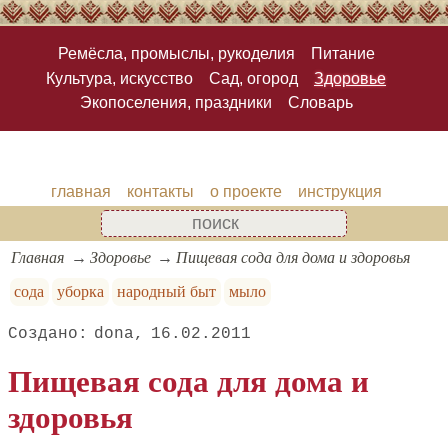
Ремёсла, промыслы, рукоделия
Питание
Культура, искусство
Сад, огород
Здоровье
Экопоселения, праздники
Словарь
главная
контакты
о проекте
инструкция
Главная
Здоровье
Пищевая сода для дома и здоровья
сода
уборка
народный быт
мыло
dona
16.02.2011
Пищевая сода
для дома и
здоровья