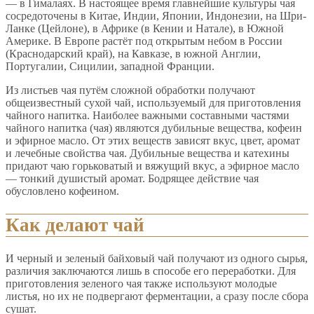
— в Гималаях. В настоящее время главнейшие культуры чая
сосредоточены в Китае, Индии, Японии, Индонезии, на Шри-
Ланке (Цейлоне), в Африке (в Кении и Натале), в Южной
Америке. В Европе растёт под открытым небом в России
(Краснодарский край), на Кавказе, в южной Англии,
Португалии, Сицилии, западной Франции.
Из листьев чая путём сложной обработки получают
общеизвестный сухой чай, используемый для приготовления
чайного напитка. Наиболее важными составными частями
чайного напитка (чая) являются дубильные вещества, кофеин
и эфирное масло. От этих веществ зависят вкус, цвет, аромат
и лечебные свойства чая. Дубильные вещества и катехины
придают чаю горьковатый и вяжущий вкус, а эфирное масло
— тонкий душистый аромат. Бодрящее действие чая
обусловлено кофеином.
Как делают чай
И черный и зеленый байховый чай получают из одного сырья,
различия заключаются лишь в способе его переработки. Для
приготовления зеленого чая также используют молодые
листья, но их не подвергают ферментации, а сразу после сбора
сушат.