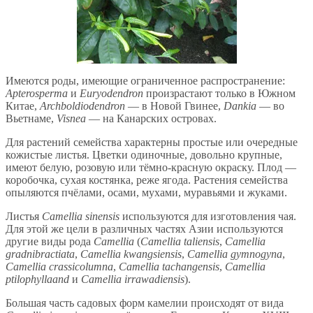
Имеются роды, имеющие ограниченное распространение:
Apterosperma
и
Euryodendron
произрастают только в Южном
Китае,
Archboldiodendron
— в Новой Гвинее,
Dankia
— во
Вьетнаме,
Visnea
— на Канарских островах.
Для растений семейства характерны простые или очередные
кожистые листья. Цветки одиночные, довольно крупные,
имеют белую, розовую или тёмно-красную окраску. Плод —
коробочка, сухая костянка, реже ягода. Растения семейства
опыляются пчёлами, осами, мухами, муравьями и жуками.
Листья
Camellia sinensis
используются для изготовления чая.
Для этой же цели в различных частях Азии используются
другие виды рода
Camellia
(
Camellia taliensis
,
Camellia
gradnibractiata
,
Camellia kwangsiensis
,
Camellia gymnogyna
,
Camellia crassicolumna
,
Camellia tachangensis
,
Camellia
ptilophyllaand
и
Camellia irrawadiensis
).
Большая часть садовых форм камелии происходят от вида