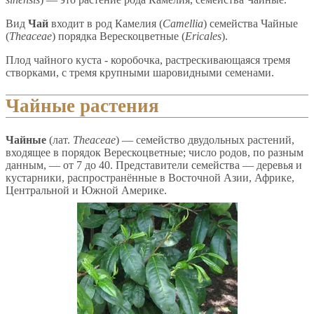
Вид
Чай
входит в род Камелия (
Camellia
) семейства Чайные
(
Theaceae
) порядка Верескоцветные (
Ericales
).
Плод чайного куста - коробочка, растрескивающаяся тремя
створками, с тремя крупными шаровидными семенами.
Чайные растения
Чайные
(лат.
Theaceae
) — семейство двудольных растений,
входящее в порядок Верескоцветные; число родов, по разным
данным, — от 7 до 40. Представители семейства — деревья и
кустарники, распространённые в Восточной Азии, Африке,
Центральной и Южной Америке.