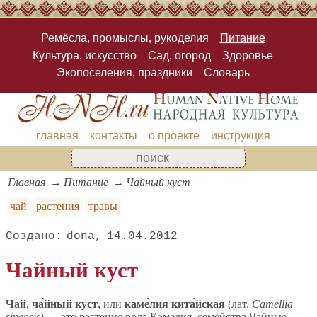
Ремёсла, промыслы, рукоделия
Питание
Культура, искусство
Сад, огород
Здоровье
Экопоселения, праздники
Словарь
главная
контакты
о проекте
инструкция
Главная
Питание
Чайный куст
чай
растения
травы
dona
14.04.2012
Чайный куст
Чай
,
ча́йный куст
, или
каме́лия кита́йская
(лат.
Camellia
sinensis
) — это растение рода Камелия, семейства Чайные.