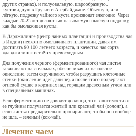
других странах), и полуовальную, шарообразную,.
кустовидную в Грузии и Азербайджане. Обычную, или
лёгкую, подрезку чайного куста производят ежегодно. Через
каждые 20-25 лет делают так называемую тяжёлую подрезку,
как бы омолаживая кусты.
В Дарджилинге (центр чайных плантаций и производства чая
в Индии) неохотно омолаживают плантации, давая им
достигать 90-100-летнего возраста, и качество чая сорта
«дарджилинг» остаётся превосходным.
Для получения черного (ферментированного) чая листья
завяливают на стеллажах, обеспечивая их начальное
окисление, затем скручивают, чтобы разрушить клеточные
стенки (окисление идет дальше), а после этого подвергают
огневой сушке в корзинах над горящим древесным углем или
в специальных машинах.
Если ферментацию не доводят до конца, то в зависимости от
ее глубины получается желтый или красный чай (оолонг), а
если листья предварительно пропаривают, чтобы она вообще
не шла, – зеленый (кок-чай).
Лечение чаем