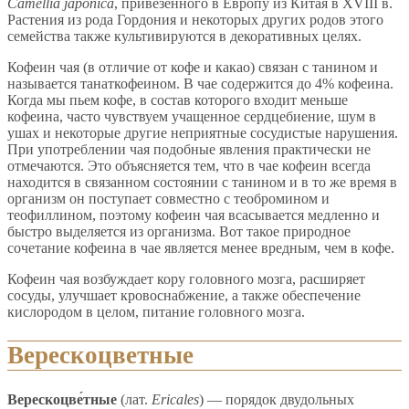
Camellia japonica
, привезённого в Европу из Китая в XVIII в.
Растения из рода Гордония и некоторых других родов этого
семейства также культивируются в декоративных целях.
Кофеин чая (в отличие от кофе и какао) связан с танином и
называется танаткофеином. В чае содержится до 4% кофеина.
Когда мы пьем кофе, в состав которого входит меньше
кофеина, часто чувствуем учащенное сердцебиение, шум в
ушах и некоторые другие неприятные сосудистые нарушения.
При употреблении чая подобные явления практически не
отмечаются. Это объясняется тем, что в чае кофеин всегда
находится в связанном состоянии с танином и в то же время в
организм он поступает совместно с теобромином и
теофиллином, поэтому кофеин чая всасывается медленно и
быстро выделяется из организма. Вот такое природное
сочетание кофеина в чае является менее вредным, чем в кофе.
Кофеин чая возбуждает кору головного мозга, расширяет
сосуды, улучшает кровоснабжение, а также обеспечение
кислородом в целом, питание головного мозга.
Верескоцветные
Верескоцве́тные
(лат.
Ericales
) — порядок двудольных