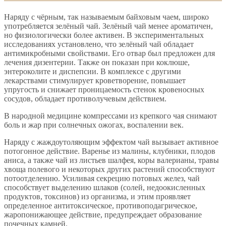
Наряду с чёрным, так называемым байховым чаем, широко
употребляется зелёный чай. Зелёный чай менее ароматичен,
но физиологически более активен. В экспериментальных
исследованиях установлено, что зелёный чай обладает
антимикробными свойствами. Его отвар был предложен для
лечения дизентерии. Также он показан при коклюше,
энтероколите и диспепсии. В комплексе с другими
лекарствами стимулирует кроветворение, повышает
упругость и снижает проницаемость стенок кровеносных
сосудов, обладает противолучевым действием.
В народной медицине компрессами из крепкого чая снимают
боль и жар при солнечных ожогах, воспалении век.
Наряду с жаждоутоляющим эффектом чай вызывает активное
потогонное действие. Варенье из малины, клубники, плодов
аниса, а также чай из листьев шалфея, коры валерианы, травы
хвоща полевого и некоторых других растений способствуют
потоотделению. Усиливая секрецию потовых желез, чай
способствует выделению шлаков (солей, недоокисленных
продуктов, токсинов) из организма, и этим проявляет
определенное антитоксическое, противоподагрическое,
жаропонижающее действие, предупреждает образование
почечных камней.