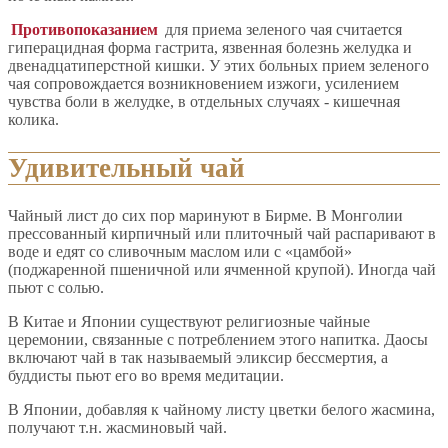
Противопоказанием
для приема зеленого чая считается
гиперацидная форма гастрита, язвенная болезнь желудка и
двенадцатиперстной кишки. У этих больных прием зеленого
чая сопровождается возникновением изжоги, усилением
чувства боли в желудке, в отдельных случаях - кишечная
колика.
Удивительный чай
Чайный лист до сих пор маринуют в Бирме. В Монголии
прессованный кирпичный или плиточный чай распаривают в
воде и едят со сливочным маслом или с «цамбой»
(поджаренной пшеничной или ячменной крупой). Иногда чай
пьют с солью.
В Китае и Японии существуют религиозные чайные
церемонии, связанные с потреблением этого напитка. Даосы
включают чай в так называемый эликсир бессмертия, а
буддисты пьют его во время медитации.
В Японии, добавляя к чайному листу цветки белого жасмина,
получают т.н. жасминовый чай.