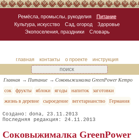
Ремёсла, промыслы, рукоделия
Питание
Культура, искусство
Сад, огород
Здоровье
Экопоселения, праздники
Словарь
главная
контакты
о проекте
инструкция
Главная
Питание
Соковыжималка GreenPower Kempo
сок
фрукты
яблоки
ягоды
напиток
заготовки
жизнь в деревне
сыроедение
вегетарианство
Германия
dona
23.11.2013
24.11.2013
Соковыжималка GreenPower