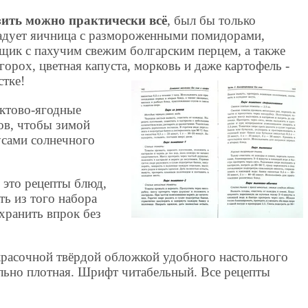
ить можно практически всё
, был бы только
адует яичница с размороженными помидорами,
щик с пахучим свежим болгарским перцем, а также
горох, цветная капуста, морковь и даже картофель -
стке!
ктово-ягодные
ов, чтобы зимой
усами солнечного
 это рецепты блюд,
ь из того набора
хранить впрок без
расочной твёрдой обложкой удобного настольного
ольно плотная. Шрифт читабельный. Все рецепты