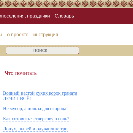
опоселения, праздники
Словарь
ы
о проекте
инструкция
Что почитать
Водный настой сухих корок граната
ЛЕЧИТ ВСЁ!
Не мусор, а польза для огорода!
Как готовить четверговую соль?
Лопух, пырей и одуванчик: три