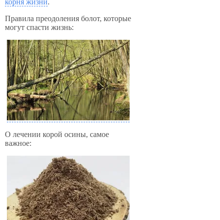
корня жизни
.
Правила преодоления болот, которые
могут спасти жизнь:
О лечении корой осины, самое
важное: