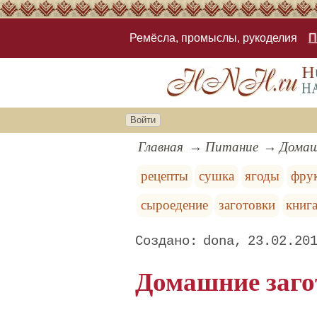
Ремёсла, промыслы, рукоделия
П
Войти
Главная
Питание
Домаш
рецепты
сушка
ягоды
фру
сыроедение
заготовки
книг
dona
23.02.20
Домашние загот