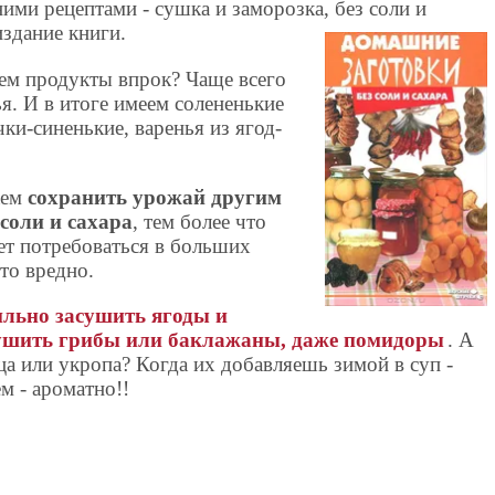
ми рецептами - сушка и заморозка, без соли и
издание книги.
ем продукты впрок? Чаще всего
ья. И в итоге имеем солененькие
и-синенькие, варенья из ягод-
аем
сохранить урожай другим
 соли и сахара
, тем более что
ет потребоваться в больших
сто вредно.
льно засушить ягоды и
ушить грибы или баклажаны, даже помидоры
. А
ца или укропа? Когда их добавляешь зимой в суп -
м - ароматно!!