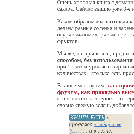
Очень хорошая книга с домашни
сахара. Сейчас вышло уже 3-е 
Каким образом мы заготавлива
делаем разные соленья и варен
огурчики-помидорчики, грибочк
фруктов.
Мы же, авторы книги, предлаг
способом, без использования
при богатом урожае сахар мож
количествах - столько есть про
В книге мы научим,
как прави
фрукты, как правильно выс
кто откажется от сушеного пер
словно свежую зелень добавляе
КНИГА ЕСТЬ
в
продаже
в лабиринте
, , и в озоне.