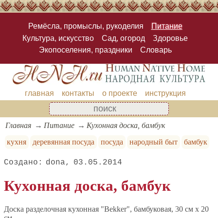
Ремёсла, промыслы, рукоделия
Питание
Культура, искусство
Сад, огород
Здоровье
Экопоселения, праздники
Словарь
главная
контакты
о проекте
инструкция
Главная
Питание
Кухонная доска, бамбук
кухня
деревянная посуда
посуда
народный быт
бамбук
dona
03.05.2014
Кухонная доска, бамбук
Доска разделочная кухонная "Bekker", бамбуковая, 30 см х 20
см.