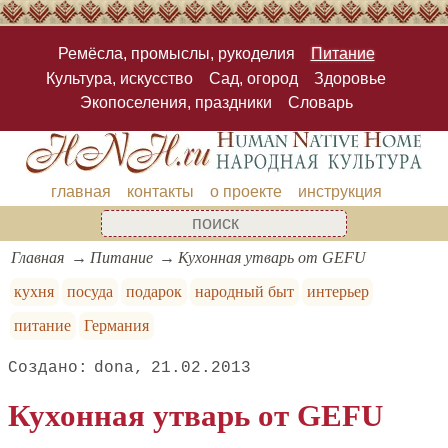
Ремёсла, промыслы, рукоделия
Питание
Культура, искусство
Сад, огород
Здоровье
Экопоселения, праздники
Словарь
главная
контакты
о проекте
инструкция
Главная
Питание
Кухонная утварь от GEFU
кухня
посуда
подарок
народный быт
интерьер
питание
Германия
dona
21.02.2013
Кухонная утварь от GEFU