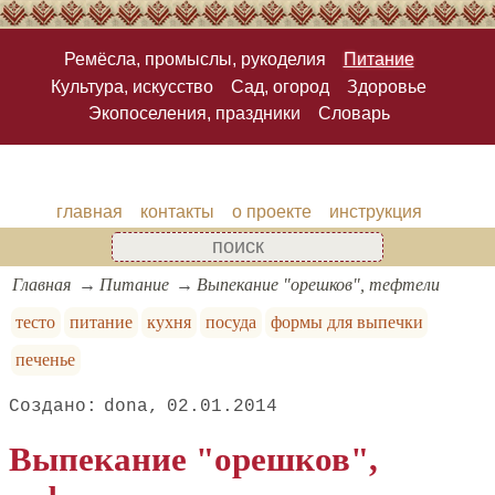
Ремёсла, промыслы, рукоделия
Питание
Культура, искусство
Сад, огород
Здоровье
Экопоселения, праздники
Словарь
главная
контакты
о проекте
инструкция
Главная
Питание
Выпекание "орешков", тефтели
тесто
питание
кухня
посуда
формы для выпечки
печенье
dona
02.01.2014
Выпекание "орешков",