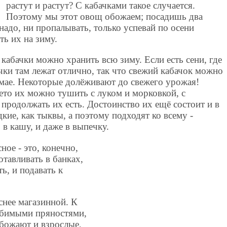
растут и растут? С кабачками такое случается.
Поэтому мы этот овощ обожаем; посадишь два
 надо, ни пропалывать, только успевай по осени
ть их на зиму.
 кабачки можно хранить всю зиму. Если есть сени, где
чки там лежат отлично, так что свежий кабачок можно
в мае. Некоторые долёживают до свежего урожая!
лето их можно тушить с луком и морковкой, с
продолжать их есть. Достоинство их ещё состоит и в
дкие, как тыквы, а поэтому подходят ко всему -
 в кашу, и даже в выпечку.
ное - это, конечно,
отавливать в банках,
ь, и подавать к
снее магазинной. К
юбимыми пряностями,
обожают и взрослые,