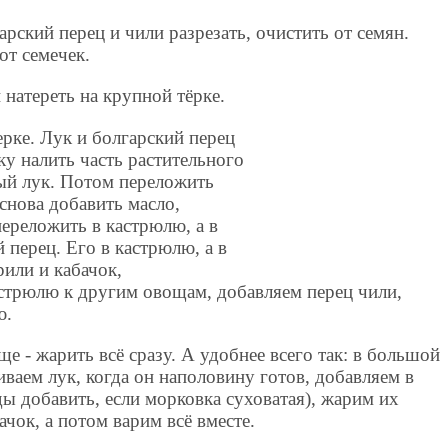
рский перец и чили разрезать, очистить от семян.
от семечек.
 натереть на крупной тёрке.
ерке. Лук и болгарский перец
ку налить часть растительного
тый лук. Потом переложить
 снова добавить масло,
ереложить в кастрюлю, а в
 перец. Его в кастрюлю, а в
рили и кабачок,
стрюлю к другим овощам, добавляем перец чили,
ю.
е - жарить всё сразу. А удобнее всего так: в большой
ваем лук, когда он наполовину готов, добавляем в
ы добавить, если морковка суховатая), жарим их
ачок, а потом варим всё вместе.