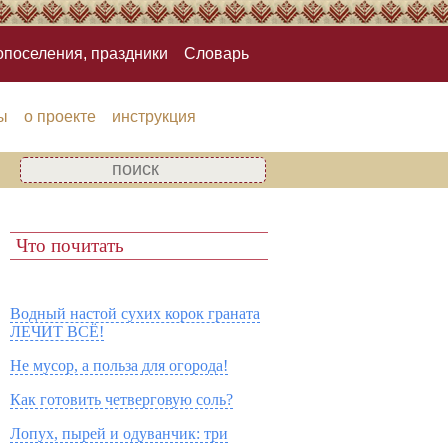
опоселения, праздники
Словарь
ы
о проекте
инструкция
Что почитать
Водный настой сухих корок граната
ЛЕЧИТ ВСЁ!
Не мусор, а польза для огорода!
Как готовить четверговую соль?
Лопух, пырей и одуванчик: три