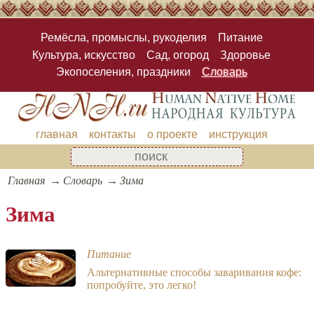
Ремёсла, промыслы, рукоделия
Питание
Культура, искусство
Сад, огород
Здоровье
Экопоселения, праздники
Словарь
главная
контакты
о проекте
инструкция
Главная
Словарь
Зима
Зима
Питание
Альтернативные способы заваривания кофе:
попробуйте, это легко!