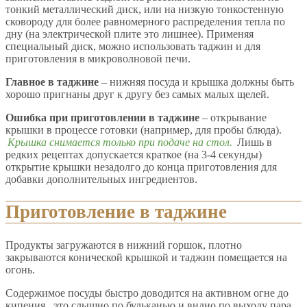
тонкий металлический диск, или на низкую тонкостенную
сковороду для более равномерного распределения тепла по
дну (на электрической плите это лишнее). Применяя
специальный диск, можно использовать таджин и для
приготовления в микроволновой печи.
Главное в таджине
– нижняя посуда и крышка должны быть
хорошо пригнаны друг к другу без самых малых щелей.
Ошибка при приготовлении в таджине
– открывание
крышки в процессе готовки (например, для пробы блюда).
Крышка снимается только при подаче на стол.
Лишь в
редких рецептах допускается краткое (на 3-4 секунды)
открытие крышки незадолго до конца приготовления для
добавки дополнительных ингредиентов.
Приготовление в таджине
Продукты загружаются в нижний горшок, плотно
закрываются конической крышкой и таджин помещается на
огонь.
Содержимое посуды быстро доводится на активном огне до
кипения, это слышно по бульканью и видно по выходу пара