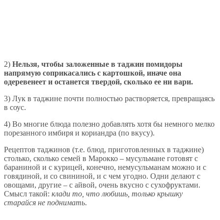
2)
Нельзя, чтобы заложенные в таджин помидоры
напрямую соприкасались с картошкой, иначе она
одеревенеет и останется твердой, сколько ее ни вари.
3) Лук в таджине почти полностью растворяется, превращаясь
в соус.
4) Во многие блюда полезно добавлять хотя бы немного мелко
порезанного имбиря и кориандра (по вкусу).
Рецептов таджинов (т.е. блюд, приготовленных в таджине)
столько, сколько семей в Марокко – мусульмане готовят с
бараниной и с курицей, конечно, немусульманам можно и с
говядиной, и со свининой, и с чем угодно. Одни делают с
овощами, другие – с айвой, очень вкусно с сухофруктами.
Смысл такой:
клади то, что любишь, только крышку
старайся не поднимать
.