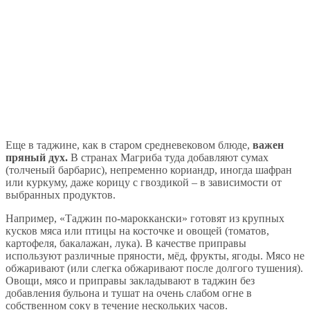
Еще в таджине, как в старом средневековом блюде,
важен
пряный дух.
В странах Магриба туда добавляют сумах
(толченый барбарис), непременно кориандр, иногда шафран
или куркуму, даже корицу с гвоздикой – в зависимости от
выбранных продуктов.
Например, «Таджин по-мароккански» готовят из крупных
кусков мяса или птицы на косточке и овощей (томатов,
картофеля, бакалажан, лука). В качестве приправы
используют различные пряности, мёд, фрукты, ягоды. Мясо не
обжаривают (или слегка обжаривают после долгого тушения).
Овощи, мясо и приправы закладывают в таджин без
добавления бульона и тушат на очень слабом огне в
собственном соку в течение нескольких часов.