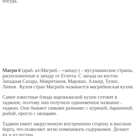
посуда.
Магри б
(араб. ал-Магриб – «запад») – мусульманские страны,
расположенные к западу от Египта. С запада на восток:
Западная Сахара, Мавритания, Марокко, Алжир, Тунис,
Ливия. Кухня стран Магриба называется магрибинская кухня.
Самое известные блюда марокканской кухни готовят в
таджине, поэтому они получило одноименное название -
таджин. Они бывают самыми разными: с курицей, бараниной,
рыбой, просто с овощами.
Таджин имеет закругленную внутреннюю сторону и высокие
борта, что позволяет легко помешивать содержимое. Делают
их и из чугуна.