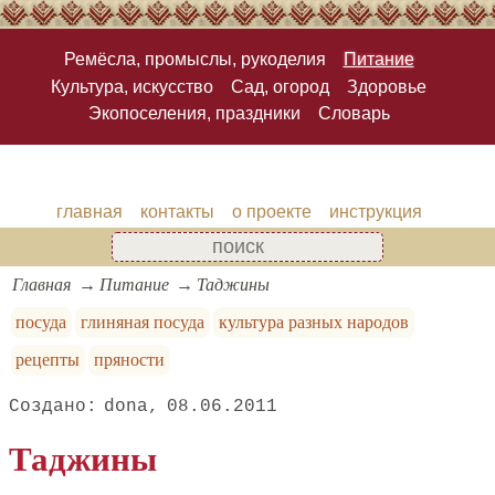
Ремёсла, промыслы, рукоделия
Питание
Культура, искусство
Сад, огород
Здоровье
Экопоселения, праздники
Словарь
главная
контакты
о проекте
инструкция
Главная
Питание
Таджины
посуда
глиняная посуда
культура разных народов
рецепты
пряности
dona
08.06.2011
Таджины