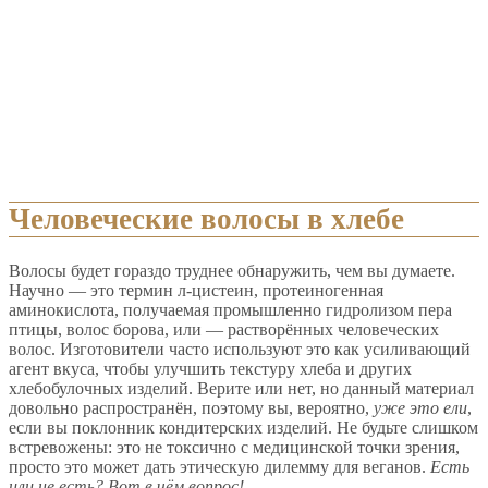
Человеческие волосы в хлебе
Волосы будет гораздо труднее обнаружить, чем вы думаете.
Научно — это термин л-цистеин, протеиногенная
аминокислота, получаемая промышленно гидролизом пера
птицы, волос борова, или — растворённых человеческих
волос. Изготовители часто используют это как усиливающий
агент вкуса, чтобы улучшить текстуру хлеба и других
хлебобулочных изделий. Верите или нет, но данный материал
довольно распространён, поэтому вы, вероятно,
уже это ели
,
если вы поклонник кондитерских изделий. Не будьте слишком
встревожены: это не токсично с медицинской точки зрения,
просто это может дать этическую дилемму для веганов.
Есть
или не есть? Вот в чём вопрос!