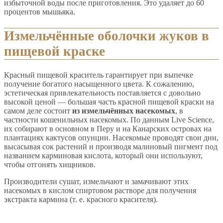
избыточной воды после приготовления. Это удаляет до 60
процентов мышьяка.
Измельчённые оболочки жуков в
пищевой краске
Красный пищевой краситель гарантирует при выпечке
получение богатого насыщенного цвета. К сожалению,
эстетическая привлекательность поставляется с довольно
высокой ценой — большая часть красной пищевой краски на
самом деле состоит
из измельчённых насекомых
, в
частности кошенильных насекомых. По данным Live Science,
их собирают в основном в Перу и на Канарских островах на
плантациях кактусов опунции. Насекомые проводят свои дни,
высасывая сок растений и производя малиновый пигмент под
названием карминовая кислота, который они используют,
чтобы отгонять хищников.
Производители сушат, измельчают и замачивают этих
насекомых в кислом спиртовом растворе для получения
экстракта кармина (т. е. красного красителя).