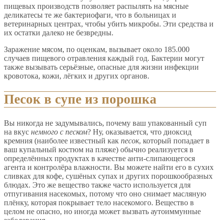
пищевых производств позволяет распылять на мясные
деликатесы те же бактериофаги, что в больницах и
ветеринарных центрах, чтобы убить микробы. Эти средства и
их остатки далеко не безвредны.
Заражение мясом, по оценкам, вызывает около 185.000
случаев пищевого отравления каждый год. Бактерии могут
также вызывать серьёзные, опасные для жизни инфекции
кровотока, кожи, лёгких и других органов.
Песок в супе из порошка
Вы никогда не задумывались, почему ваш упакованный суп
на вкус
немного с песком
? Ну, оказывается, что диоксид
кремния (наиболее известный как
песок
, который попадает в
ваш купальный костюм на пляже) обычно реализуется в
определённых продуктах в качестве анти-слипающегося
агента и контролёра влажности. Вы можете найти его в сухих
сливках для кофе, сушёных супах и других порошкообразных
блюдах. Это же вещество также часто используется для
отпугивания насекомых, потому что оно снимает масляную
плёнку, которая покрывает тело насекомого. Вещество в
целом не опасно, но иногда может вызвать аутоиммунные